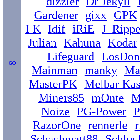
dizzler
Dr Jekyll
Gardener
gixx
GPK
I K
Idif
iRiE
J_Rippe
Julian
Kahuna
Kodar
Lifeguard
LosDo
GO
Mainman
manky
Ma
MasterPK
Melbar Ka
Miners85
mOnte
M
Noize
PG-Power
P
RazorOne
rennerle
r
Schachmatt88
Schluc