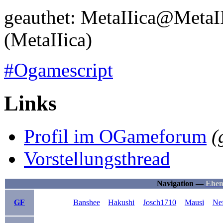
geauthet: MetaIIica@Meta
(MetaIIica)
#Ogamescript
Links
Profil im OGameforum
(
Vorstellungsthread
Navigation —
Ehem
GF
Banshee
Hakushi
Josch1710
Mausi
Ne