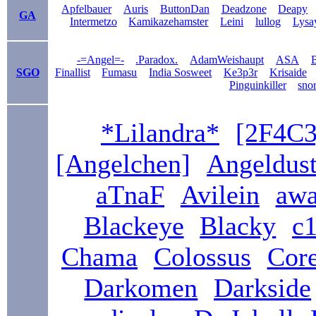
Apfelbauer
Auris
ButtonDan
Deadzone
Deapy
GA
Intermetzo
Kamikazehamster
Leini
lullog
Lysa
-=Angel=-
.Paradox.
AdamWeishaupt
ASA
B
SGO
Finallist
Fumasu
India Sosweet
Ke3p3r
Krisaide
Pinguinkiller
sno
*Lilandra*
[2F4C3
[Angelchen]
Angeldus
aTnaF
Avilein
awa
Blackeye
Blacky
c1
Chama
Colossus
Core
Darkomen
Darkside