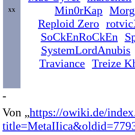
Min0rKap
Morg
XX
Reploid Zero
rotvi
SoCkEnRoCkEn
S
SystemLordAnubis
Traviance
Treize K
-
Von „
https://owiki.de/inde
title=MetaIIica&oldid=779