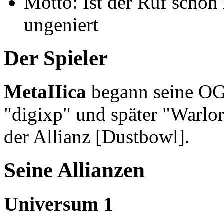
Motto: Ist der Ruf schon r
ungeniert
Der Spieler
MetaIIica
begann seine OG
"digixp" und später "Warlo
der Allianz [Dustbowl].
Seine Allianzen
Universum 1