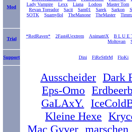
Lady Vampire
Lexx
Liana
Lodoss
Master Tom
Mod
Revan Toreador
Sacit
Sam01
Sarek
Sarkon
S
SOTK
Suamyllol
TheManone
TheMaster
Timm
*RedRaven*
2Fast4Uextrem
AnimatriX
B L U E 
Trial
Moltovan
Support
Dini
FiReSt0rM
FloKi
Ausscheider
Dark 
Eps-Omo
Erdbeer
GaLAxY.
IceCold
Kleine Hexe
Kryc
Mac Gyver
marschen