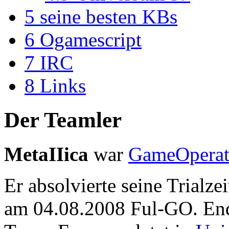
5
seine besten KBs
6
Ogamescript
7
IRC
8
Links
Der Teamler
MetaIIica
war
GameOperat
Er absolvierte seine Trialze
am 04.08.2008 Ful-GO. End