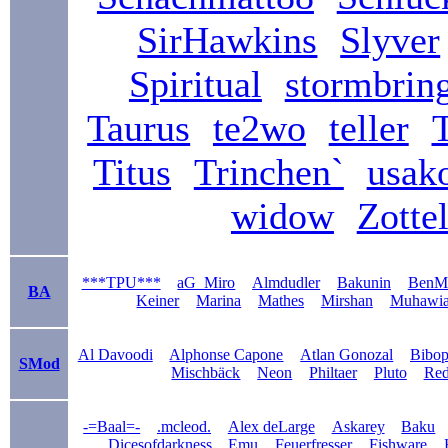
SirHawkins
Slyver
Spiritual
stormbrin
Taurus
te2wo
teller
Titus
Trinchen`
usak
widow
Zotte
***TPU***
aG_Miro
Almdudler
Bakunin
BenM
BA
Keiner
Marina
Mathes
Mirshan
Muhawi
Al Davoodi
Alphonse Capone
Atlan Gonozal
Bibo
SMod
Mischbäck
Neon
Philtaer
Pluto
Re
-=Baal=-
.mcleod.
Alex deLarge
Askarey
Baku
Dicesofdarkness
Emu
Feuerfresser
Fishware