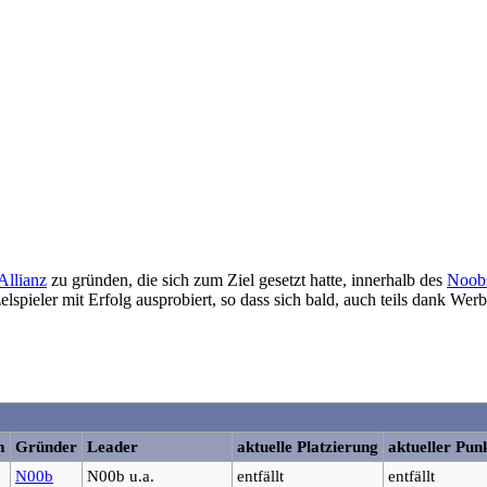
Allianz
zu gründen, die sich zum Ziel gesetzt hatte, innerhalb des
Noob
lspieler mit Erfolg ausprobiert, so dass sich bald, auch teils dank Wer
m
Gründer
Leader
aktuelle Platzierung
aktueller Pun
N00b
N00b u.a.
entfällt
entfällt