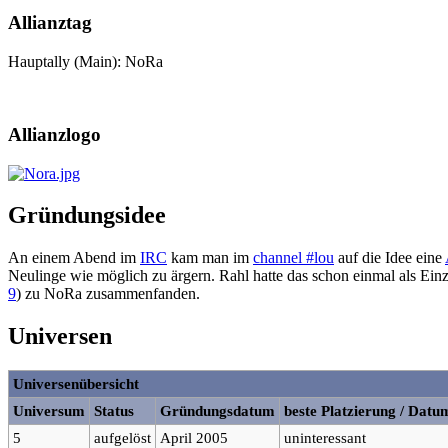
Allianztag
Hauptally (Main): NoRa
Allianzlogo
Gründungsidee
An einem Abend im
IRC
kam man im
channel #lou
auf die Idee eine
Neulinge wie möglich zu ärgern. Rahl hatte das schon einmal als Einze
9
) zu NoRa zusammenfanden.
Universen
Universenübersicht
Universum
Status
Gründungsdatum
beste Platzierung / Datu
5
aufgelöst
April 2005
uninteressant