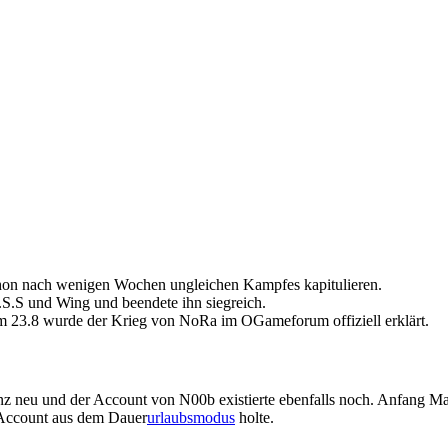
n nach wenigen Wochen ungleichen Kampfes kapitulieren.
S.S und Wing und beendete ihn siegreich.
 23.8 wurde der Krieg von NoRa im OGameforum offiziell erklärt.
ianz neu und der Account von N00b existierte ebenfalls noch. Anfang 
n Account aus dem Dauer
urlaubsmodus
holte.