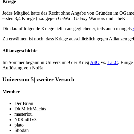
Kriege
Jedes Mitglied hatte das Recht ohne Angabe von Gründen im OGameforu
ersten 3,4 Kriege (u.a. gegen GaWa - Galaxy Warriors und TheK - 
Die darauf folgende Kriege liefen ausgeglichener, teils auch mangels
Zu erwähnen ist noch, dass Kriege ausschließlich gegen Allianzen ge
Allianzgeschichte
Im Sommer begann in Universum 9 der Krieg
A4O
vs.
T.u.C
. Einige
Auflösung von NoRa.
Universum 5| zweiter Versuch
Member
Der Brian
DieMilchMachts
masterlou
N0Ra4l1v3
plato
Shodan