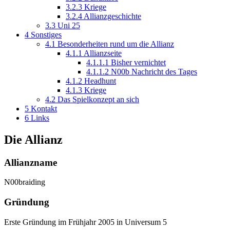
3.2.3
Kriege
3.2.4
Allianzgeschichte
3.3
Uni 25
4
Sonstiges
4.1
Besonderheiten rund um die Allianz
4.1.1
Allianzseite
4.1.1.1
Bisher vernichtet
4.1.1.2
N00b Nachricht des Tages
4.1.2
Headhunt
4.1.3
Kriege
4.2
Das Spielkonzept an sich
5
Kontakt
6
Links
Die Allianz
Allianzname
N00braiding
Gründung
Erste Gründung im Frühjahr 2005 in Universum 5