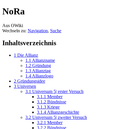
NoRa
Aus OWiki
Wechseln zu:
Navigation
,
Suche
Inhaltsverzeichnis
1
Die Allianz
1.1
Allianzname
1.2
Gründung
1.3
Allianztag
1.4
Allianzlogo
2
Gründungsidee
3
Universen
3.1
Universum 5| erster Versuch
3.1.1
Member
3.1.2
Bündnisse
3.1.3
Kriege
3.1.4
Allianzgeschichte
3.2
Universum 5| zweiter Versuch
3.2.1
Member
3.2.2
Bündnisse