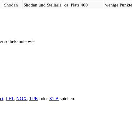
Shodan
Shodan und Stellaria
ca. Platz 400
wenige Punkt
er so bekannte wie.
ct
,
LFT
,
NOX
,
TPK
oder
XTB
spielten.