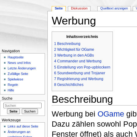
Seite
Diskussion
Quelltext anzeigen
Werbung
Wechseln zu:
Navigation
,
Suche
Inhaltsverzeichnis
1
Beschreibung
2
Wichtigkeit für OGame
Navigation
3
Werbung in den AGBs
Hauptseite
4
Commander und Werbung
News und Infos
5
Einstellung von Pop-upblockern
Letzte Änderungen
6
Soundwerbung und Trojaner
Zufällige Seite
7
Registrierung und Werbung
Spielwiese
8
Geschichtliches
Regeln
Hilfe
Beschreibung
Suche
Werbung bei
OGame
gib
Werkzeuge
Dazu zählen sowohl Pop-
Links auf diese Seite
Fenster öffnet) als auch
Änderungen an