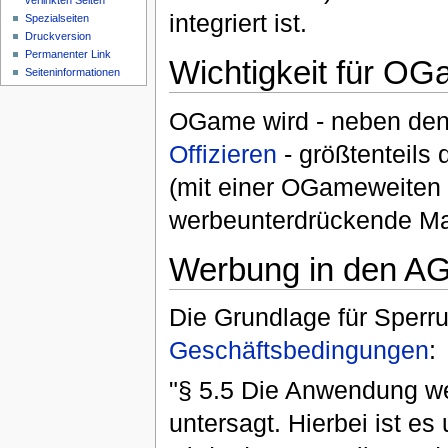
verlinkten Seiten
integriert ist.
Spezialseiten
Druckversion
Permanenter Link
Wichtigkeit für O
Seiteninformationen
OGame wird - neben de
Offizieren
- größtenteils
(mit einer OGameweiten
werbeunterdrückende M
Werbung in den A
Die Grundlage für Sperru
Geschäftsbedingungen
:
"§ 5.5 Die Anwendung w
untersagt. Hierbei ist es