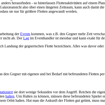
ders herausfinden - so hinterlassen Flottenaktivitäten auf einem Pla
laxieansicht also über einen längeren Zeitraum, kann auch damit die f
 sodass sie nur für größere Flotten angewandt werden.
arbeitung der
Events
kommen, was z.B. den Gegner mehr Zeit verschaff
er nicht ab. Der
Lag
im Eventhandler ist messbar und kann exakt für d
nach Landung der gegnerischen Flotte bezeichnen. Alles was davor od
an den Gegner mit eigenen und bei Bedarf mit befreundeten Flotten pe
tationiert
sie dort wenige Sekunden vor dem Angriff. Reichen die eigene
eten
halten
. Um Halten zu können, müssen diese befreundeten Spieler en
einem Orbit halten. Hat man die Ankunft der Flotten gut getimt, muss 