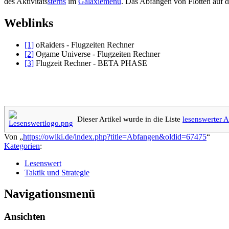
des Aktivitäts
sterns
im
Galaxiemenü
. Das Abfangen von Flotten auf d
Weblinks
[1]
oRaiders - Flugzeiten Rechner
[2]
Ogame Universe - Flugzeiten Rechner
[3]
Flugzeit Rechner - BETA PHASE
Dieser Artikel wurde in die Liste
lesenswerter A
Von „
https://owiki.de/index.php?title=Abfangen&oldid=67475
“
Kategorien
:
Lesenswert
Taktik und Strategie
Navigationsmenü
Ansichten