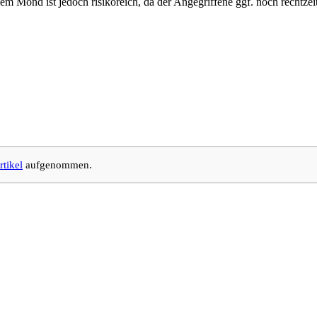
em Mond ist jedoch risikoreich, da der Angegriffene ggf. noch rechtzei
rtikel
aufgenommen.