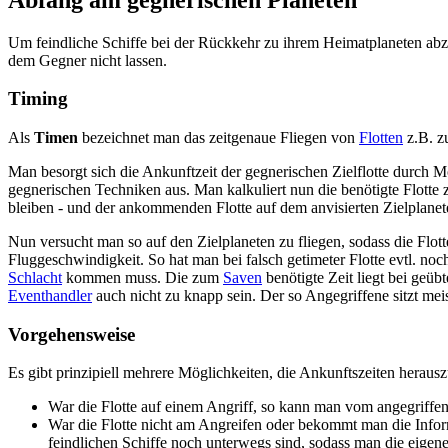
Um feindliche Schiffe bei der Rückkehr zu ihrem Heimatplaneten abz
dem Gegner nicht lassen.
Timing
Als
Timen
bezeichnet man das zeitgenaue Fliegen von
Flotten
z.B. z
Man besorgt sich die Ankunftzeit der gegnerischen Zielflotte durch 
gegnerischen Techniken aus. Man kalkuliert nun die benötigte Flotte
bleiben - und der ankommenden Flotte auf dem anvisierten Zielplanet
Nun versucht man so auf den Zielplaneten zu fliegen, sodass die Flott
Fluggeschwindigkeit. So hat man bei falsch getimeter Flotte evtl. noc
Schlacht
kommen muss. Die zum
Saven
benötigte Zeit liegt bei geü
Eventhandler
auch nicht zu knapp sein. Der so Angegriffene sitzt me
Vorgehensweise
Es gibt prinzipiell mehrere Möglichkeiten, die Ankunftszeiten herausz
War die Flotte auf einem Angriff, so kann man vom angegriffen
War die Flotte nicht am Angreifen oder bekommt man die Infor
feindlichen Schiffe noch unterwegs sind, sodass man die eigene