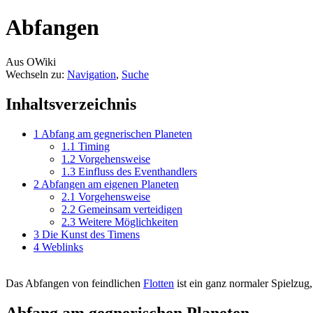
Abfangen
Aus OWiki
Wechseln zu:
Navigation
,
Suche
Inhaltsverzeichnis
1
Abfang am gegnerischen Planeten
1.1
Timing
1.2
Vorgehensweise
1.3
Einfluss des Eventhandlers
2
Abfangen am eigenen Planeten
2.1
Vorgehensweise
2.2
Gemeinsam verteidigen
2.3
Weitere Möglichkeiten
3
Die Kunst des Timens
4
Weblinks
Das Abfangen von feindlichen
Flotten
ist ein ganz normaler Spielzu
Abfang am gegnerischen Planeten