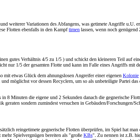
und weiterer Variationen des Abfangens, was getimete Angriffe u.U. er
iese Flotten ebenfalls in den Kampf
timen
lassen, wenn noch genügend Zei
inen gutes Verhältnis 4/5 zu 1/5 ) und schickt den kleineren Teil auf e
ericht nur 1/5 der gesamten Flotte und kann im Falle eines Angriffs mit
so mit etwas Glück dem ahnungslosen Angreifer einer eigenen
Kolonie
nd möglichst vor dessen Recyclern, um so als unbeteiligte Partei das
s in 8 Minuten die eigene und 2 Sekunden danach die gegnerische Flo
nik geraten sondern zumindest versuchen in Gebäuden/Forschungen/Sch
tzlich reingetimete gegnerische Flotten überprüfen, im Spiel hat man
t mehr Spielvergnügen bereiten als "große
KBs
". Zu nennen ist z.B. h