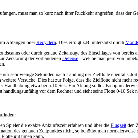
ufangen, muss man so kurz nach ihrer Rückkehr angreifen, dass der G
um Abfangen oder
Recyclern
. Dies erfolgt z.B. unterstützt durch
Monds
Mondscanns oder durch genaue Zeitansage des Einschlages von bereits a
 zur Zerstörung der vorhandenen
Defense
- welche man gern von unbekan
en.
e nur sehr wenige Sekunden nach Landung der Zielflotte ebenfalls dort ei
h weitere Versuche. Dies hat zur Folge, dass die Zielflotte nicht mehr
bter Handhabung etwa bei 5-10 Sek. Ein Abfang sollte also optimalerwe
ist handlungsunfähig vor dem Rechner und sieht seine Flotte 0-10 Sek
ufinden:
en Spieler die exakte Ankunftszeit erfahren und über die
Flugzeit
den Z
mation des genauen Zeitpunktes nicht, so benötigt man normalerweise 
 Flotte gut timen kann.