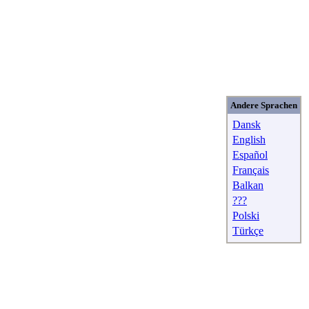
Andere Sprachen
Dansk
English
Español
Français
Balkan
???
Polski
Türkçe