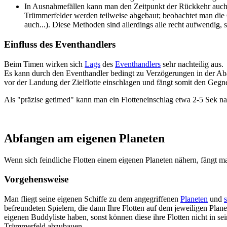
In Ausnahmefällen kann man den Zeitpunkt der Rückkehr auch an
Trümmerfelder werden teilweise abgebaut; beobachtet man die Ga
auch...). Diese Methoden sind allerdings alle recht aufwendig,
Einfluss des Eventhandlers
Beim Timen wirken sich
Lags
des
Eventhandlers
sehr nachteilig aus.
Es kann durch den Eventhandler bedingt zu Verzögerungen in der Ab
vor der Landung der Zielflotte einschlagen und fängt somit den Gegn
Als "präzise getimed" kann man ein Flotteneinschlag etwa 2-5 Sek 
Abfangen am eigenen Planeten
Wenn sich feindliche Flotten einem eigenen Planeten nähern, fängt m
Vorgehensweise
Man fliegt seine eigenen Schiffe zu dem angegriffenen
Planeten
und
s
befreundeten Spielern, die dann Ihre Flotten auf dem jeweiligen Plan
eigenen Buddyliste haben, sonst können diese ihre Flotten nicht in s
Trümmerfeld abzubauen.