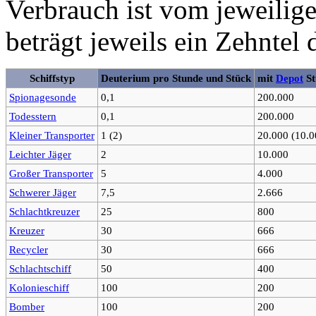
Verbrauch ist vom jeweilig
beträgt jeweils ein Zehntel
Schiffstyp
Deuterium pro Stunde und Stück
mit
Depot
St
Spionagesonde
0,1
200.000
Todesstern
0,1
200.000
Kleiner Transporter
1 (2)
20.000 (10.0
Leichter Jäger
2
10.000
Großer Transporter
5
4.000
Schwerer Jäger
7,5
2.666
Schlachtkreuzer
25
800
Kreuzer
30
666
Recycler
30
666
Schlachtschiff
50
400
Kolonieschiff
100
200
Bomber
100
200