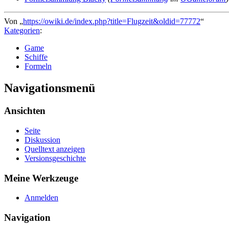
Von „
https://owiki.de/index.php?title=Flugzeit&oldid=77772
“
Kategorien
:
Game
Schiffe
Formeln
Navigationsmenü
Ansichten
Seite
Diskussion
Quelltext anzeigen
Versionsgeschichte
Meine Werkzeuge
Anmelden
Navigation