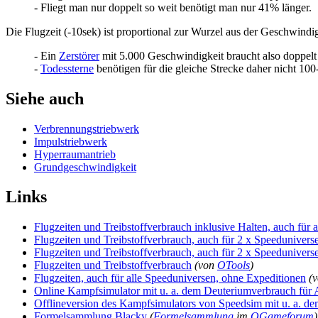
- Fliegt man nur doppelt so weit benötigt man nur 41% länger.
Die Flugzeit (-10sek) ist proportional zur Wurzel aus der Geschwindig
- Ein
Zerstörer
mit 5.000 Geschwindigkeit braucht also doppelt 
-
Todessterne
benötigen für die gleiche Strecke daher nicht 10
Siehe auch
Verbrennungstriebwerk
Impulstriebwerk
Hyperraumantrieb
Grundgeschwindigkeit
Links
Flugzeiten und Treibstoffverbrauch inklusive Halten, auch für 
Flugzeiten und Treibstoffverbrauch, auch für 2 x Speedunivers
Flugzeiten und Treibstoffverbrauch, auch für 2 x Speedunivers
Flugzeiten und Treibstoffverbrauch
(von
OTools
)
Flugzeiten, auch für alle Speeduniversen, ohne Expeditionen
(
Online Kampfsimulator mit u. a. dem Deuteriumverbrauch für 
Offlineversion des Kampfsimulators von Speedsim mit u. a. d
Formelsammlung Blacky
(
Formelsammlung
im
OGameforum
)