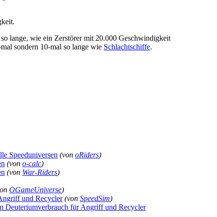
keit.
so lange, wie ein Zerstörer mit 20.000 Geschwindigkeit
0-mal sondern 10-mal so lange wie
Schlachtschiffe
.
alle Speeduniversen
(von
oRiders
)
en
(von
o-calc
)
en
(von
War-Riders
)
von
OGameUniverse
)
Angriff und Recycler
(von
SpeedSim
)
em Deuteriumverbrauch für Angriff und Recycler