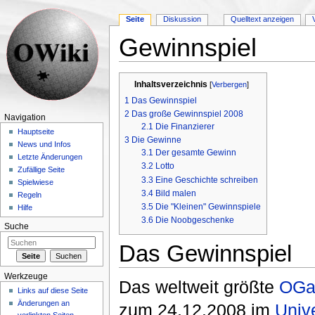
Seite
Diskussion
Quelltext anzeigen
Gewinnspiel
Wechseln zu:
Navigation
,
Suche
Inhaltsverzeichnis
[
Verbergen
]
1
Das Gewinnspiel
2
Das große Gewinnspiel 2008
Navigation
2.1
Die Finanzierer
Hauptseite
3
Die Gewinne
News und Infos
3.1
Der gesamte Gewinn
Letzte Änderungen
3.2
Lotto
Zufällige Seite
3.3
Eine Geschichte schreiben
Spielwiese
3.4
Bild malen
Regeln
3.5
Die "Kleinen" Gewinnspiele
Hilfe
3.6
Die Noobgeschenke
Suche
Das Gewinnspiel
Werkzeuge
Das weltweit größte
OG
Links auf diese Seite
Änderungen an
zum 24.12.2008 im
Univ