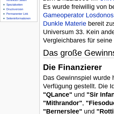
verlinkten Seiten
Spezialseiten
Es wurde freiwillig von 
Druckversion
Gameoperator
Losdonos
Permanenter Link
Seiteninformationen
Dunkle Materie
bereit zus
Universum 33. Kein and
Vergleichbares für seine 
Das große Gewinns
Die Finanzierer
Das Gewinnspiel wurde 
Verfügung gestellt. Die 
"QLance"
und
"Sir Infa
"Mithrandor"
,
"Fiesodu
"Bernerslee"
und
"Rotti