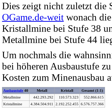
Dies zeigt nicht zuletzt die 
OGame.de-weit
wonach die 
Kristallmine bei Stufe 38 u
Metallmine bei Stufe 44 lieg
Um nochmals die wahnsinni
bei höheren Ausbaustufe zu 
Kosten zum Minenausbau au
Ausbaustufe
40
Metall
Kristall
Gesamt (1:1)
Metallmine
442.293.292
110.573.323
552.866.615
Kristallmine
4.384.504.911
2.192.252.455
6.576.757.366