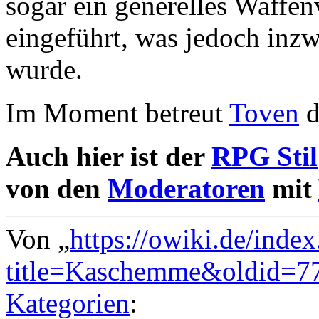
sogar ein generelles Waffe
eingeführt, was jedoch inz
wurde.
Im Moment betreut
Toven
d
Auch hier ist der
RPG Stil
von den
Moderatoren
mit
Von „
https://owiki.de/inde
title=Kaschemme&oldid=7
Kategorien
: