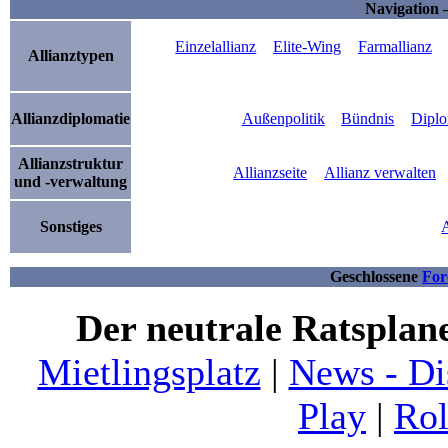
Navigation 
Einzelallianz
Elite-Wing
Farmallianz
Allianztypen
Allianzdiplomatie
Außenpolitik
Bündnis
Diplo
Allianzstruktur
Allianzseite
Allianz verwalten
und -verwaltung
Sonstiges
A
Geschlossene
For
Der neutrale Ratsplan
Mietlingsplatz
|
News - Di
Play
|
Rol