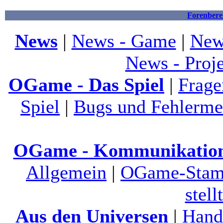
Forenbere
News
|
News - Game
|
New
News - Proj
OGame - Das Spiel
|
Frage
Spiel
|
Bugs und Fehlerme
OGame - Kommunikatio
Allgemein
|
OGame-Stamm
stell
Aus den Universen
|
Hand