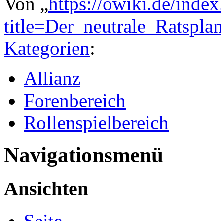
Von „
https://owiki.de/inde
title=Der_neutrale_Ratspl
Kategorien
:
Allianz
Forenbereich
Rollenspielbereich
Navigationsmenü
Ansichten
Seite