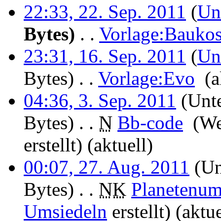
22:33, 22. Sep. 2011
(
Un
Bytes)
‎
. .
Vorlage:Baukos
23:31, 16. Sep. 2011
(
Un
Bytes)
‎
. .
Vorlage:Evo
‎
(a
04:36, 3. Sep. 2011
(Unte
Bytes)
‎
. .
N
Bb-code
‎
(We
erstellt)
(aktuell)
00:07, 27. Aug. 2011
(Un
Bytes)
‎
. .
N
K
Planetenu
Umsiedeln
erstellt)
(aktue