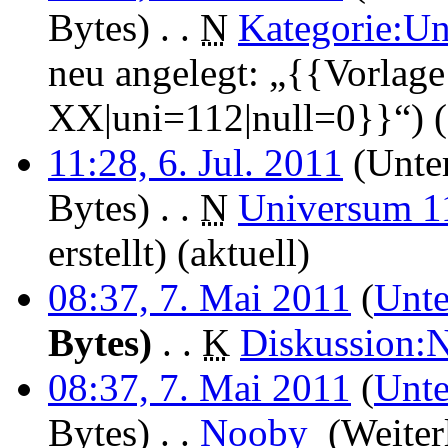
Bytes)
‎
. .
N
Kategorie:U
neu angelegt: „{{Vorlag
XX|uni=112|null=0}}“)
11:28, 6. Jul. 2011
(Unter
Bytes)
‎
. .
N
Universum 1
erstellt)
(aktuell)
08:37, 7. Mai 2011
(
Unte
Bytes)
‎
. .
K
Diskussion:
08:37, 7. Mai 2011
(
Unte
Bytes)
‎
. .
Nooby
‎
(Weiter