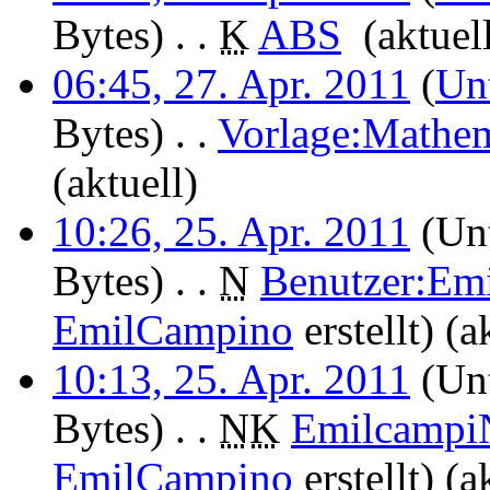
Bytes)
‎
. .
K
ABS
‎
(aktuel
06:45, 27. Apr. 2011
(
Un
Bytes)
‎
. .
Vorlage:Mathem
(aktuell)
10:26, 25. Apr. 2011
(Unt
Bytes)
‎
. .
N
Benutzer:Em
EmilCampino
erstellt)
(a
10:13, 25. Apr. 2011
(Unt
Bytes)
‎
. .
N
K
Emilcampi
EmilCampino
erstellt)
(a