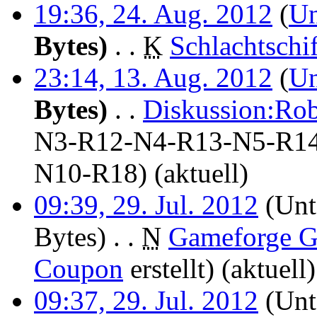
19:36, 24. Aug. 2012
(
Un
Bytes)
‎
. .
K
Schlachtschif
23:14, 13. Aug. 2012
(
Un
Bytes)
‎
. .
Diskussion:Rob
N3-R12-N4-R13-N5-R1
N10-R18
)
(aktuell)
09:39, 29. Jul. 2012
(Unt
Bytes)
‎
. .
N
Gameforge G
Coupon
erstellt)
(aktuell)
09:37, 29. Jul. 2012
(Unt