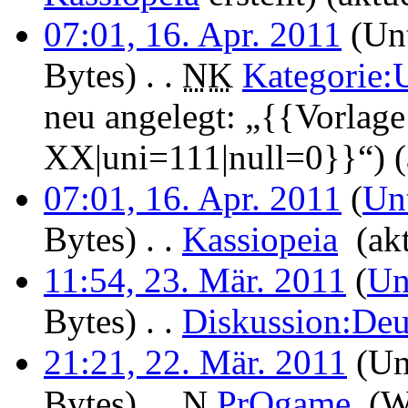
07:01, 16. Apr. 2011
(Unt
Bytes)
‎
. .
N
K
Kategorie:
neu angelegt: „{{Vorlag
XX|uni=111|null=0}}“)
(
07:01, 16. Apr. 2011
(
Un
Bytes)
‎
. .
Kassiopeia
‎
(ak
11:54, 23. Mär. 2011
(
Un
Bytes)
‎
. .
Diskussion:Deu
21:21, 22. Mär. 2011
(Un
Bytes)
‎
. .
N
PrOgame
‎
(W