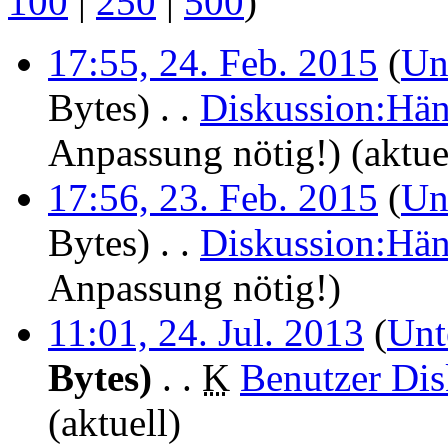
100
|
250
|
500
)
17:55, 24. Feb. 2015
(
Un
Bytes)
‎
. .
Diskussion:Hän
Anpassung nötig!
)
(aktue
17:56, 23. Feb. 2015
(
Un
Bytes)
‎
. .
Diskussion:Hän
Anpassung nötig!
)
11:01, 24. Jul. 2013
(
Unt
Bytes)
‎
. .
K
Benutzer Dis
(aktuell)