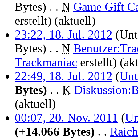
Bytes)
‎
. .
N
Game Gift C
erstellt)
(aktuell)
23:22, 18. Jul. 2012
(Unt
Bytes)
‎
. .
N
Benutzer:Tr
Trackmaniac
erstellt)
(ak
22:49, 18. Jul. 2012
(
Unt
Bytes)
‎
. .
K
Diskussion:
(aktuell)
00:07, 20. Nov. 2011
(
Un
(+14.066 Bytes)
‎
. .
Raich