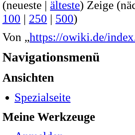
(neueste |
älteste
) Zeige (nä
100
|
250
|
500
)
Von „
https://owiki.de/inde
Navigationsmenü
Ansichten
Spezialseite
Meine Werkzeuge