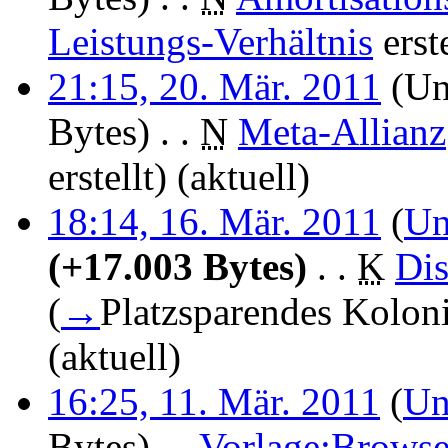
Leistungs-Verhältnis
erste
21:15, 20. Mär. 2011
(Un
Bytes)
‎
. .
N
Meta-Allianz
erstellt)
(aktuell)
18:14, 16. Mär. 2011
(
Un
(+17.003 Bytes)
‎
. .
K
Di
(
→
Platzsparendes Kolon
(aktuell)
16:25, 11. Mär. 2011
(
Un
Bytes)
‎
. .
Vorlage:Browse