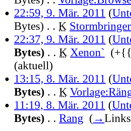
22:59, 9. Mär. 2011
(
Unt
Bytes)
‎
. .
K
Stormbringer
22:37, 9. Mär. 2011
(
Unt
Bytes)
‎
. .
K
Xenon`
‎
(+{
(aktuell)
13:15, 8. Mär. 2011
(
Unt
Bytes)
‎
. .
K
Vorlage:Rän
11:19, 8. Mär. 2011
(
Unt
Bytes)
‎
. .
Rang
‎
(
→
Link