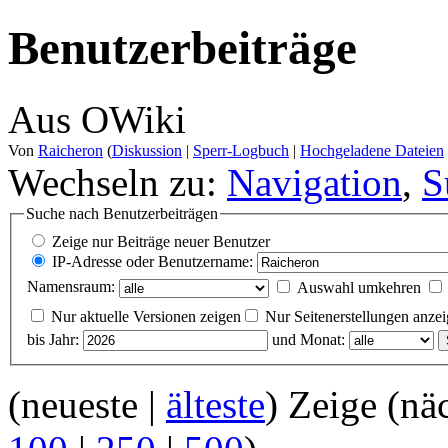
Benutzerbeiträge
Aus OWiki
Von
Raicheron
(
Diskussion
|
Sperr-Logbuch
|
Hochgeladene Dateien
Wechseln zu:
Navigation
,
S
Suche nach Benutzerbeiträgen
Zeige nur Beiträge neuer Benutzer
IP-Adresse oder Benutzername:
Namensraum:
Auswahl umkehren
Nur aktuelle Versionen zeigen
Nur Seitenerstellungen anze
bis Jahr:
und Monat:
(neueste |
älteste
) Zeige (nä