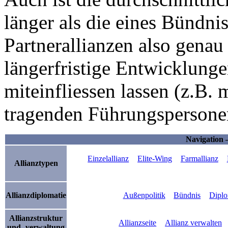
länger als die eines Bündnis
Partnerallianzen also gena
längerfristige Entwicklunge
miteinfliessen lassen (z.B. 
tragenden Führungspersonen
Navigation 
Einzelallianz
Elite-Wing
Farmallianz
Allianztypen
Allianzdiplomatie
Außenpolitik
Bündnis
Diplo
Allianzstruktur
Allianzseite
Allianz verwalten
und -verwaltung