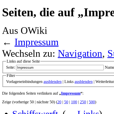
Seiten, die auf „Impr
Aus OWiki
←
Impressum
Wechseln zu:
Navigation
,
S
Links auf diese Seite
Seite:
Name
Filter
Vorlageneinbindungen
ausblenden
| Links
ausblenden
| Weiterleit
Die folgenden Seiten verlinken auf
„
Impressum
“
:
Zeige (vorherige 50 | nächste 50) (
20
|
50
|
100
|
250
|
500
)
Schiffswerft
‎
(
← Links
)