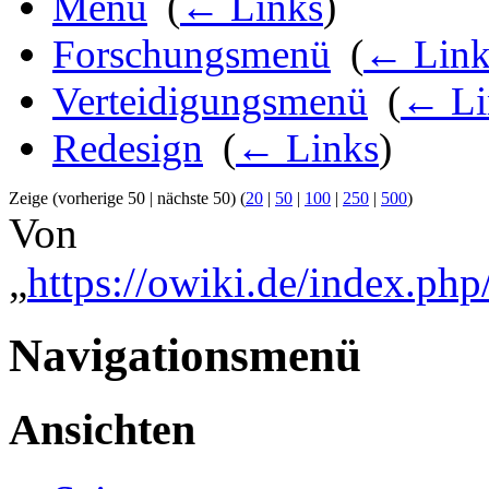
Menü
‎
(
← Links
)
Forschungsmenü
‎
(
← Link
Verteidigungsmenü
‎
(
← Li
Redesign
‎
(
← Links
)
Zeige (vorherige 50 | nächste 50) (
20
|
50
|
100
|
250
|
500
)
Von
„
https://owiki.de/index.php
Navigationsmenü
Ansichten