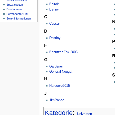
verlinkten Seiten
Balrok
Spezialseiten
Benny
Druckversion
Permanenter Link
C
Seiteninformationen
Caesar
D
Destiny
P
F
Benutzer:Fox 2005
G
Gardener
General Nougat
S
H
Hardcore2015
J
JimPanse
Kategorie
:
Universen