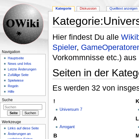
Kategorie
Diskussion
Quelltext anzeigen
Kategorie:Univer
Wechseln zu:
Navigation
,
Suche
Hier findest Du alle
Wikib
Spieler
,
GameOperatore
Navigation
Vorkommnisse etc.) au
Hauptseite
News und Infos
Seiten in der Kate
Letzte Änderungen
Zufällige Seite
Spielwiese
Es werden 32 von insges
Regeln
Hilfe
Suche
!
Universum 7
A
L
Werkzeuge
Arrogant
Links auf diese Seite
Änderungen an
B