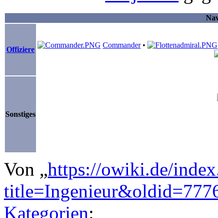
Nav
Commander
•
Offiziere
Sonstiges
Von „
https://owiki.de/inde
title=Ingenieur&oldid=777
Kategorien
: