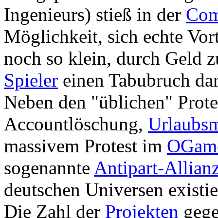
Ingenieurs) stieß in der
Com
Möglichkeit, sich echte Vort
noch so klein, durch Geld zu
Spieler
einen Tabubruch dar
Neben den "üblichen" Pro
Accountlöschung,
Urlaubs
massivem Protest im
OGam
sogenannte
Antipart-Allian
deutschen Universen existie
Die Zahl der
Projekten
gegen