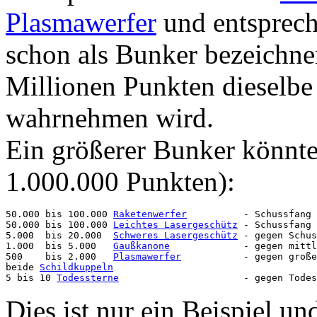
Plasmawerfer
und entsprec
schon als Bunker bezeichnen
Millionen Punkten dieselb
wahrnehmen wird.
Ein größerer Bunker könnte
1.000.000 Punkten):
50.000 bis 100.000 
Raketenwerfer
          - Schussfang

50.000 bis 100.000 
Leichtes Lasergeschütz
 - Schussfang

5.000  bis 20.000  
Schweres Lasergeschütz
 - gegen Schus
1.000  bis 5.000   
Gaußkanone
             - gegen mittl
500    bis 2.000   
Plasmawerfer
           - gegen große
beide 
Schildkuppeln
5 bis 10 
Todessterne
Dies ist nur ein Beispiel un