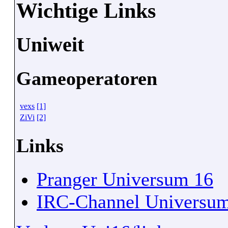
Wichtige Links
Uniweit
Gameoperatoren
vexs
[1]
ZiVi
[2]
Links
Pranger Universum 16
IRC-Channel Universu