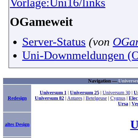
Vorlage:Uni16/links
OGameweit
Server-Status
(von
OGam
Uni-Downmeldungen (
Navigation —
Universe
Universum 1
|
Universum 25
|
Universum 30
|
U
Redesign
Universum 82
|
Antares
|
Betelgeuse
|
Cygnus
|
Elec
Ursa
|
Ve
U
altes Design