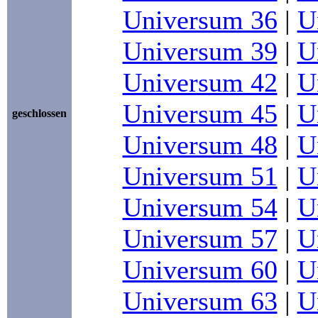
Universum 36
|
U
Universum 39
|
U
Universum 42
|
U
Universum 45
|
U
geschlossen
Universum 48
|
U
Universum 51
|
U
Universum 54
|
U
Universum 57
|
U
Universum 60
|
U
Universum 63
|
U