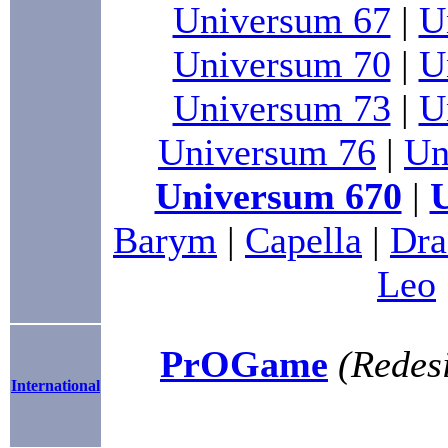
Universum 67
|
U
Universum 70
|
U
Universum 73
|
U
Universum 76
|
Un
Universum 670
|
Barym
|
Capella
|
Dra
Leo
PrOGame
(Redesi
International