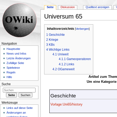
Seite
Diskussion
Quelltext anzeigen
Universum 65
Wechseln zu:
Navigation
,
Suche
Inhaltsverzeichnis
[
Verbergen
]
1
Geschichte
2
Kriege
Navigation
3
KBs
Hauptseite
4
Wichtige Links
News und Infos
4.1
Uniweit
Letzte Änderungen
4.1.1
Gameoperatoren
Zufällige Seite
4.1.2
Links
Spielwiese
4.2
OGameweit
Regeln
Artikel zum Them
Hilfe
Um eine Kategorie 
Suche
Geschichte
Werkzeuge
Vorlage:Uni65/history
Links auf diese Seite
Änderungen an