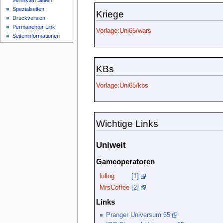
verlinkten Seiten
Spezialseiten
Kriege
Druckversion
Permanenter Link
Vorlage:Uni65/wars
Seiteninformationen
KBs
Vorlage:Uni65/kbs
Wichtige Links
Uniweit
Gameoperatoren
lullog
[1]
MrsCoffee
[2]
Links
Pranger Universum 65