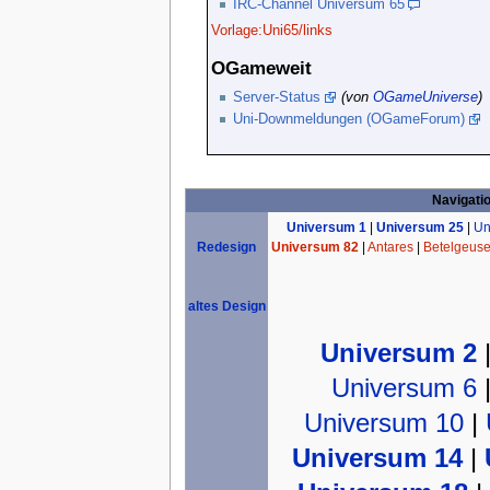
IRC-Channel Universum 65
Vorlage:Uni65/links
OGameweit
Server-Status
(von
OGameUniverse
)
Uni-Downmeldungen (OGameForum)
Navigati
Universum 1
|
Universum 25
|
Un
Universum 82
|
Antares
|
Betelgeus
Redesign
altes Design
Universum 2
Universum 6
Universum 10
|
Universum 14
|