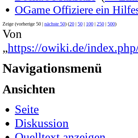
OGame Offiziere ein Hilfe
Zeige (vorherige 50 |
nächste 50
) (
20
|
50
|
100
|
250
|
500
)
Von
„
https://owiki.de/index.ph
Navigationsmenü
Ansichten
Seite
Diskussion
Quelltext anzeigen