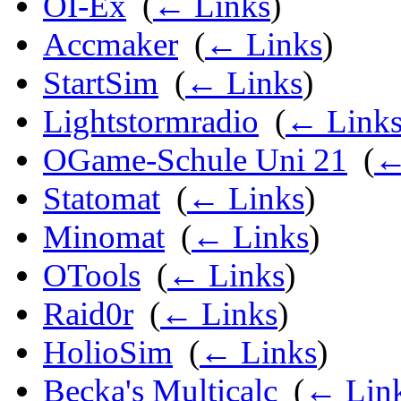
OI-Ex
‎
(
← Links
)
Accmaker
‎
(
← Links
)
StartSim
‎
(
← Links
)
Lightstormradio
‎
(
← Link
OGame-Schule Uni 21
‎
(
←
Statomat
‎
(
← Links
)
Minomat
‎
(
← Links
)
OTools
‎
(
← Links
)
Raid0r
‎
(
← Links
)
HolioSim
‎
(
← Links
)
Becka's Multicalc
‎
(
← Lin