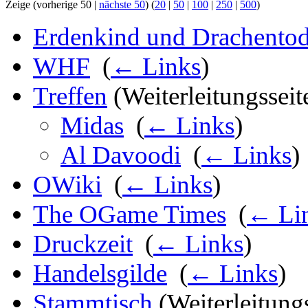
Zeige (vorherige 50 |
nächste 50
) (
20
|
50
|
100
|
250
|
500
)
Erdenkind und Drachento
WHF
‎
(
← Links
)
Treffen
(Weiterleitungsseite
Midas
‎
(
← Links
)
Al Davoodi
‎
(
← Links
)
OWiki
‎
(
← Links
)
The OGame Times
‎
(
← Li
Druckzeit
‎
(
← Links
)
Handelsgilde
‎
(
← Links
)
Stammtisch
(Weiterleitungs