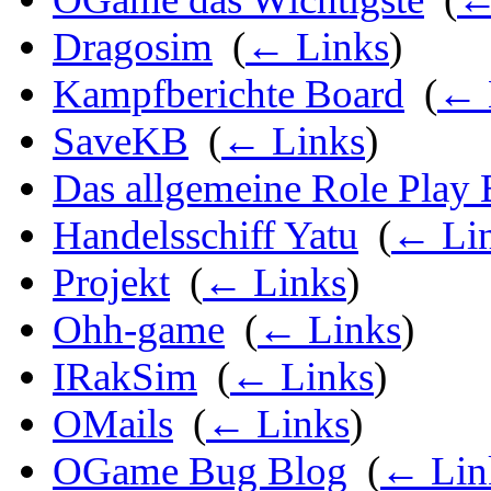
Dragosim
‎
(
← Links
)
Kampfberichte Board
‎
(
← 
SaveKB
‎
(
← Links
)
Das allgemeine Role Play B
Handelsschiff Yatu
‎
(
← Li
Projekt
‎
(
← Links
)
Ohh-game
‎
(
← Links
)
IRakSim
‎
(
← Links
)
OMails
‎
(
← Links
)
OGame Bug Blog
‎
(
← Lin