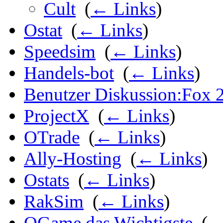
Cult
‎
(
← Links
)
Ostat
‎
(
← Links
)
Speedsim
‎
(
← Links
)
Handels-bot
‎
(
← Links
)
Benutzer Diskussion:Fox 
ProjectX
‎
(
← Links
)
OTrade
‎
(
← Links
)
Ally-Hosting
‎
(
← Links
)
Ostats
‎
(
← Links
)
RakSim
‎
(
← Links
)
OGame das Wichtigste
‎
(
←