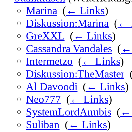
Marina
‎
(
← Links
)
Diskussion:Marina
‎
(
← 
GreXXL
‎
(
← Links
)
Cassandra Vandales
‎
(
← 
Intermetzo
‎
(
← Links
)
Diskussion:TheMaster
‎
Al Davoodi
‎
(
← Links
)
Neo777
‎
(
← Links
)
SystemLordAnubis
‎
(
← 
Suliban
‎
(
← Links
)