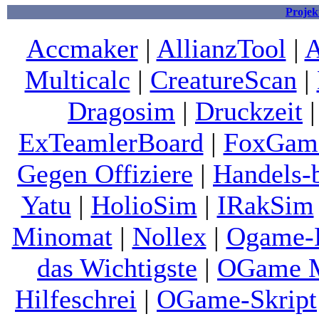
Projek
Accmaker
|
AllianzTool
|
A
Multicalc
|
CreatureScan
|
Dragosim
|
Druckzeit
ExTeamlerBoard
|
FoxGam
Gegen Offiziere
|
Handels-
Yatu
|
HolioSim
|
IRakSim
Minomat
|
Nollex
|
Ogame-
das Wichtigste
|
OGame M
Hilfeschrei
|
OGame-Skript