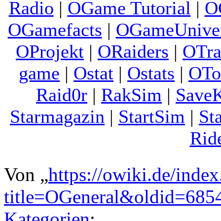
Radio
|
OGame Tutorial
|
O
OGamefacts
|
OGameUnive
OProjekt
|
ORaiders
|
OTra
game
|
Ostat
|
Ostats
|
OTo
Raid0r
|
RakSim
|
Save
Starmagazin
|
StartSim
|
St
Rid
Von „
https://owiki.de/inde
title=OGeneral&oldid=685
Kategorien
: