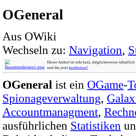
OGeneral
Aus OWiki
Wechseln zu:
Navigation
,
S
Dieser Artikel ist sehr kurz, möglicherweise inhaltlic
und ihn jetzt
bearbeitest!
OGeneral
ist ein
OGame
-
T
Spionageverwaltung
,
Galax
Accountmanagment
,
Rechn
ausführlichen
Statistiken
un