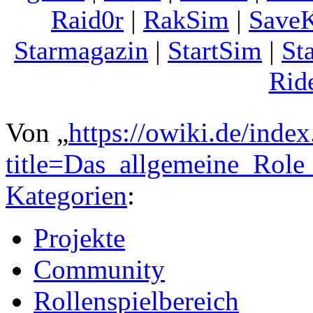
Raid0r
|
RakSim
|
Save
Starmagazin
|
StartSim
|
St
Rid
Von „
https://owiki.de/inde
title=Das_allgemeine_Rol
Kategorien
:
Projekte
Community
Rollenspielbereich