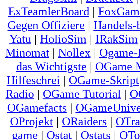
ExTeamlerBoard
|
FoxGam
Gegen Offiziere
|
Handels-
Yatu
|
HolioSim
|
IRakSim
Minomat
|
Nollex
|
Ogame-
das Wichtigste
|
OGame M
Hilfeschrei
|
OGame-Skript
Radio
|
OGame Tutorial
|
O
OGamefacts
|
OGameUnive
OProjekt
|
ORaiders
|
OTra
game
|
Ostat
|
Ostats
|
OTo