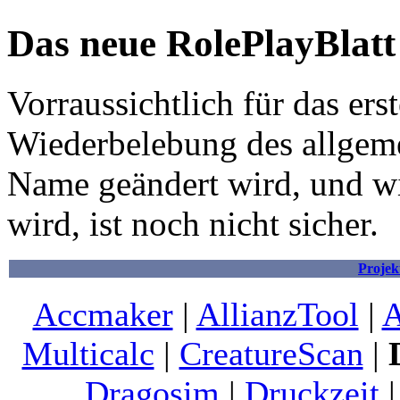
Das neue RolePlayBlatt
Vorraussichtlich für das ers
Wiederbelebung des allgeme
Name geändert wird, und wi
wird, ist noch nicht sicher.
Projek
Accmaker
|
AllianzTool
|
A
Multicalc
|
CreatureScan
|
Dragosim
|
Druckzeit