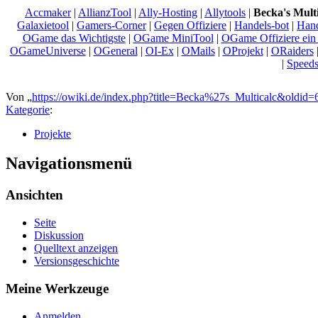
Accmaker
|
AllianzTool
|
Ally-Hosting
|
Allytools
|
Becka's Multi
Galaxietool
|
Gamers-Corner
|
Gegen Offiziere
|
Handels-bot
|
Hand
OGame das Wichtigste
|
OGame MiniTool
|
OGame Offiziere ein 
OGameUniverse
|
OGeneral
|
OI-Ex
|
OMails
|
OProjekt
|
ORaiders
|
Speed
Von „
https://owiki.de/index.php?title=Becka%27s_Multicalc&oldid
Kategorie
:
Projekte
Navigationsmenü
Ansichten
Seite
Diskussion
Quelltext anzeigen
Versionsgeschichte
Meine Werkzeuge
Anmelden