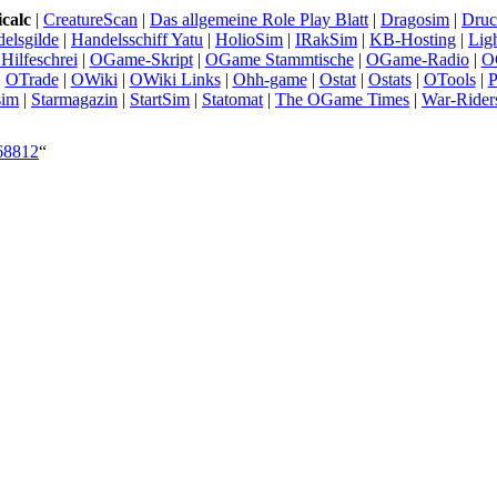
calc
|
CreatureScan
|
Das allgemeine Role Play Blatt
|
Dragosim
|
Druc
elsgilde
|
Handelsschiff Yatu
|
HolioSim
|
IRakSim
|
KB-Hosting
|
Lig
Hilfeschrei
|
OGame-Skript
|
OGame Stammtische
|
OGame-Radio
|
O
|
OTrade
|
OWiki
|
OWiki Links
|
Ohh-game
|
Ostat
|
Ostats
|
OTools
|
P
sim
|
Starmagazin
|
StartSim
|
Statomat
|
The OGame Times
|
War-Rider
=68812
“