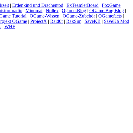
kzeit
|
Erdenkind und Drachentod
|
ExTeamlerBoard
|
FoxGame
|
htstormradio
|
Minomat
|
Nollex
|
Ogame-Blog
|
OGame Bug Blog
|
Game Tutorial
|
OGame-Wissen
|
OGame-Zubehör
|
OGamefacts
|
rojekt OGame
|
ProjectX
|
Raid0r
|
RakSim
|
SaveKB
|
SaveKb Mod
s
|
WHF