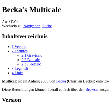
Becka's Multicalc
Aus OWiki
Wechseln zu:
Navigation
,
Suche
Inhaltsverzeichnis
1
Version
2
Features
2.1
Gravicalc
2.2
Baucalc
2.3
Fleetcalc
3
Legalität
4
Links
Multicalc
ist ein Anfang 2005 von
Becka
(Christian Becker) entwick
Diese Berechnungen können überall einfach über den
Browser
ausgef
Version