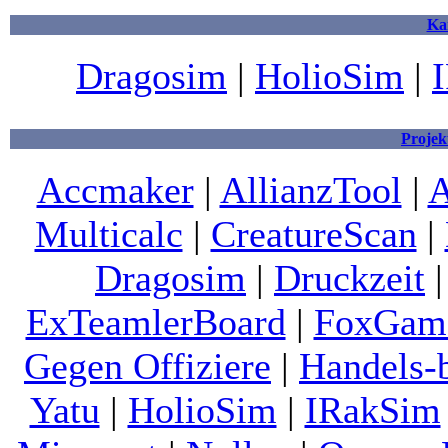
Ka
Dragosim
|
HolioSim
|
Projek
Accmaker
|
AllianzTool
|
A
Multicalc
|
CreatureScan
|
Dragosim
|
Druckzeit
ExTeamlerBoard
|
FoxGam
Gegen Offiziere
|
Handels-
Yatu
|
HolioSim
|
IRakSim