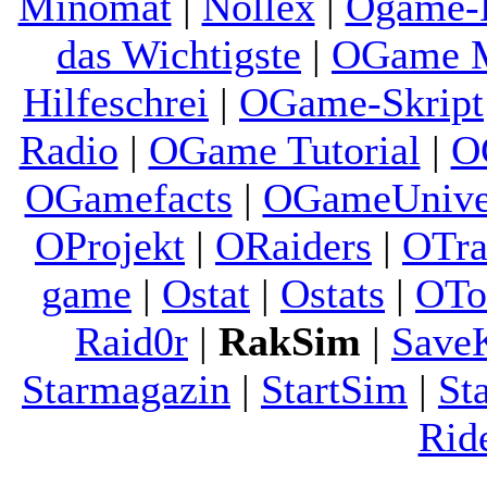
Minomat
|
Nollex
|
Ogame-
das Wichtigste
|
OGame M
Hilfeschrei
|
OGame-Skript
Radio
|
OGame Tutorial
|
O
OGamefacts
|
OGameUnive
OProjekt
|
ORaiders
|
OTra
game
|
Ostat
|
Ostats
|
OTo
Raid0r
|
RakSim
|
Save
Starmagazin
|
StartSim
|
St
Rid