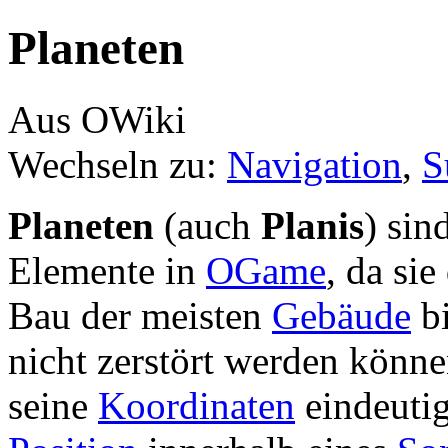
Planeten
Aus OWiki
Wechseln zu:
Navigation
,
S
Planeten
(auch
Planis
) sin
Elemente in
OGame
, da si
Bau der meisten
Gebäude
bi
nicht zerstört werden können
seine
Koordinaten
eindeutig