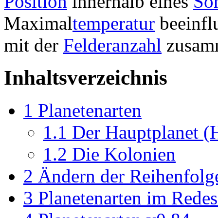
Position
innerhalb eines
So
Maximal
temperatur
beeinfl
mit der
Felderanzahl
zusam
Inhaltsverzeichnis
1
Planetenarten
1.1
Der Hauptplanet (
1.2
Die Kolonien
2
Ändern der Reihenfolg
3
Planetenarten im Redes