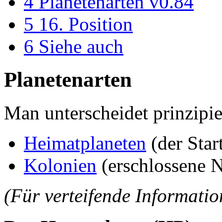
4
Planetenarten v0.84
5
16. Position
6
Siehe auch
Planetenarten
Man unterscheidet prinzipie
Heimatplaneten
(der Star
Kolonien
(erschlossene 
(Für verteifende Information