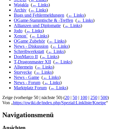
Wajakla
‎
(
← Links
)
Archiv
‎
(
← Links
)
Bugs und Fehlermeldungen
‎
(
← Links
)
OGame-Stammtische & -Treffen
‎
(
← Links
)
Allianzen und Diplomatie
‎
(
← Links
)
Jodo
‎
(
← Links
)
Xenon`
‎
(
← Links
)
OGame Zubehör
‎
(
← Links
)
News - Diskussion
‎
(
← Links
)
Schreibwerkstatt
‎
(
← Links
)
DonMarco II
‎
(
← Links
)
T-Dragonmaster XII
‎
(
← Links
)
Allgemein
‎
(
← Links
)
Storyecke
‎
(
← Links
)
News - Game
‎
(
← Links
)
News - Forum
‎
(
← Links
)
Marktplatz Forum
‎
(
← Links
)
Zeige (vorherige 50 | nächste 50) (
20
|
50
|
100
|
250
|
500
)
Von „
https://owiki.de/index.php/Spezial:Linkliste/Kneipe
“
Navigationsmenü
Ansichten