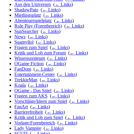
Aus den Universen
‎
(
← Links
)
ShadowPato
‎
(
← Links
)
Mietlingsplatz
‎
(
← Links
)
Abenteuerspielplatz
‎
(
← Links
)
Role Play (Forenbereich)
‎
(
← Links
)
SunSearcher
‎
(
← Links
)
News
‎
(
← Links
)
Suamyllol
‎
(
← Links
)
Fragen zum Spiel
‎
(
← Links
)
Kritik und Lob zum Forum
‎
(
← Links
)
Wissenszentrum
‎
(
← Links
)
OGame Fiction
‎
(
← Links
)
FanDom
‎
(
← Links
)
Entertainment-Center
‎
(
← Links
)
TrekkieMan
‎
(
← Links
)
Koala
‎
(
← Links
)
OGame - Das Spiel
‎
(
← Links
)
Fragen zum AKS
‎
(
← Links
)
Vorschläge/Ideen zum Spiel
‎
(
← Links
)
FanArt
‎
(
← Links
)
Barrierefreiheit
‎
(
← Links
)
Kritik und Lob zum Spiel
‎
(
← Links
)
Vorlage:Forenbereich
‎
(
← Links
)
Lady Vampire
‎
(
← Links
)
SCUD
‎
(
← Links
)