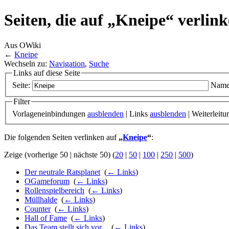
Seiten, die auf „Kneipe“ verlin
Aus OWiki
←
Kneipe
Wechseln zu:
Navigation
,
Suche
Links auf diese Seite
Seite:
Name
Filter
Vorlageneinbindungen
ausblenden
| Links
ausblenden
| Weiterleit
Die folgenden Seiten verlinken auf
„
Kneipe
“
:
Zeige (vorherige 50 | nächste 50) (
20
|
50
|
100
|
250
|
500
)
Der neutrale Ratsplanet
‎
(
← Links
)
OGameforum
‎
(
← Links
)
Rollenspielbereich
‎
(
← Links
)
Müllhalde
‎
(
← Links
)
Counter
‎
(
← Links
)
Hall of Fame
‎
(
← Links
)
Das Team stellt sich vor...
‎
(
← Links
)