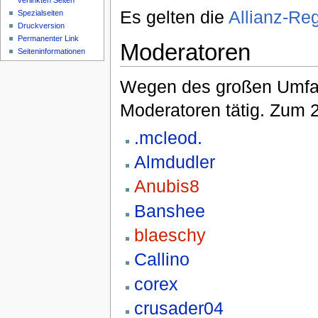
verlinkten Seiten
Es gelten die
Allianz-Re
Spezialseiten
Druckversion
Permanenter Link
Moderatoren
Seiteninformationen
Wegen des großen Umfang
Moderatoren tätig. Zum 2
.mcleod.
Almdudler
Anubis8
Banshee
blaeschy
Callino
corex
crusader04