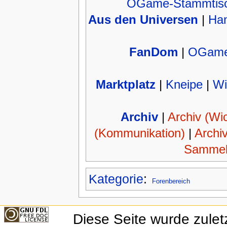
OGame-Stammtisch
Aus den Universen
|
Ha
FanDom
|
OGame
Marktplatz
|
Kneipe
|
Wi
Archiv
|
Archiv (Wic
(Kommunikation)
|
Archi
Sammel
Kategorie
:
Forenbereich
Diese Seite wurde zule