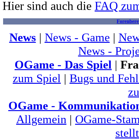
Hier sind auch die
FAQ zum
Forenbere
News
|
News - Game
|
New
News - Proj
OGame - Das Spiel
|
Fra
zum Spiel
|
Bugs und Feh
zu
OGame - Kommunikatio
Allgemein
|
OGame-Stamm
stell