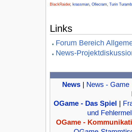
BlackRaider
,
krassman
,
Ollecram
,
Turin Turamb
Links
Forum Bereich Allgem
News-Projektdiskussi
News
|
News - Game
OGame - Das Spiel
|
Fr
und Fehlerme
OGame - Kommunikat
OGame-Stammtisch