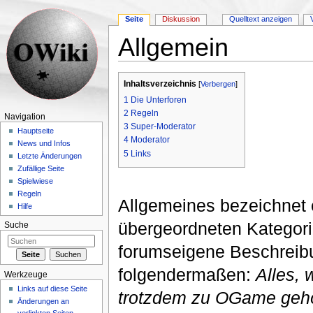
Seite
Diskussion
Quelltext anzeigen
Allgemein
Wechseln zu:
Navigation
,
Suche
Inhaltsverzeichnis
[
Verbergen
]
1
Die Unterforen
2
Regeln
Navigation
3
Super-Moderator
Hauptseite
4
Moderator
News und Infos
5
Links
Letzte Änderungen
Zufällige Seite
Spielwiese
Regeln
Allgemeines bezeichnet
Hilfe
übergeordneten Kategor
Suche
forumseigene Beschreibu
folgendermaßen:
Alles, 
Werkzeuge
Links auf diese Seite
trotzdem zu OGame gehört
Änderungen an