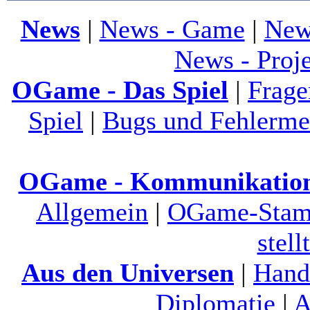
News
|
News - Game
|
New
News - Proj
OGame - Das Spiel
|
Frage
Spiel
|
Bugs und Fehlerme
OGame - Kommunikatio
Allgemein
|
OGame-Stamm
stell
Aus den Universen
|
Hand
Diplomatie
|
A