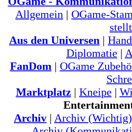
OGame - Kommunikatio
Allgemein
|
OGame-Stamm
stell
Aus den Universen
|
Hand
Diplomatie
|
A
FanDom
|
OGame Zubehö
Schre
Marktplatz
|
Kneipe
|
Wi
Entertainmen
Archiv
|
Archiv (Wichtig)
Archiv (Kommunikati