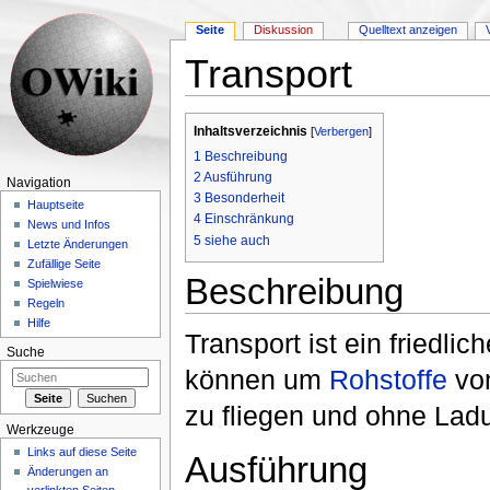
Seite
Diskussion
Quelltext anzeigen
Transport
Wechseln zu:
Navigation
,
Suche
Inhaltsverzeichnis
[
Verbergen
]
1
Beschreibung
2
Ausführung
Navigation
3
Besonderheit
Hauptseite
4
Einschränkung
News und Infos
5
siehe auch
Letzte Änderungen
Zufällige Seite
Beschreibung
Spielwiese
Regeln
Hilfe
Transport ist ein friedlic
Suche
können um
Rohstoffe
vo
zu fliegen und ohne Lad
Werkzeuge
Links auf diese Seite
Ausführung
Änderungen an