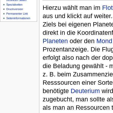
verlinkten Seiten
Spezialseiten
Hierzu wählt man im
Flo
Druckversion
Permanenter Link
aus und klickt auf weite
Seiteninformationen
Ziels bei eigenen Planet
direkt in die Koordinaten
Planeten
oder den
Mond
Prozentanzeige. Die Flug
erfolgt also nach der do
die Beladung gewählt - 
z. B. beim Zusammenzi
Resssourcen einer Sort
benötigte
Deuterium
wird
zugebucht, man sollte a
als man an Ressourcen tr