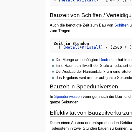
= (
Metall
+
Kristall
) * 1,44 / (1 +
Bauzeit von Schiffen / Verteidi
Auch die benötigte Zeit zum Bau von
Schiffen
u
zum Tragen.
Zeit in Stunden
= ( (
Metall
+
Kristall
) / (2500 * (
Die Menge an benötigten
Deuterium
hat keine
Eine Raumschiffwerft der Stufe x reduziert di
Der Ausbau der Nanitenfabrik um eine Stufe 
das Ergebnis wird immer auf ganze Sekunde
Bauzeit in Speeduniversen
In
Speeduniversen
verringern sich die Bau- und
ganze Sekunden.
Effektivität von Bauzeitverkürzu
Durch einen Ausbau der entsprechenden Gebäude
Todesstern in zwei Stunden bauen zu können, we