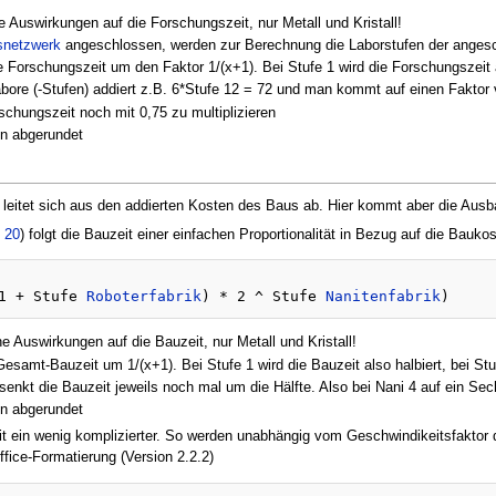
e Auswirkungen auf die Forschungszeit, nur Metall und Kristall!
snetzwerk
angeschlossen, werden zur Berechnung die Laborstufen der angesc
 Forschungszeit um den Faktor 1/(x+1). Bei Stufe 1 wird die Forschungszeit als
ore (-Stufen) addiert z.B. 6*Stufe 12 = 72 und man kommt auf einen Faktor 
schungszeit noch mit 0,75 zu multiplizieren
n abgerundet
leitet sich aus den addierten Kosten des Baus ab. Hier kommt aber die Ausb
 20
) folgt die Bauzeit einer einfachen Proportionalität in Bezug auf die Baukos
1 + Stufe 
Roboterfabrik
) * 2 ^ Stufe 
Nanitenfabrik
e Auswirkungen auf die Bauzeit, nur Metall und Kristall!
Gesamt-Bauzeit um 1/(x+1). Bei Stufe 1 wird die Bauzeit also halbiert, bei Stuf
enkt die Bauzeit jeweils noch mal um die Hälfte. Also bei Nani 4 auf ein Sec
n abgerundet
eit ein wenig komplizierter. So werden unabhängig vom Geschwindikeitsfakto
ffice-Formatierung (Version 2.2.2)