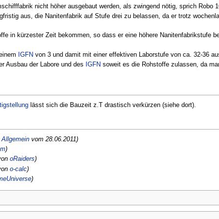
schifffabrik nicht höher ausgebaut werden, als zwingend nötig, sprich Robo 1
fristig aus, die Nanitenfabrik auf Stufe drei zu belassen, da er trotz woche
e in kürzester Zeit bekommen, so dass er eine höhere Nanitenfabrikstufe benö
 einem
IGFN
von 3 und damit mit einer effektiven Laborstufe von ca. 32-36 au
 der Ausbau der Labore und des
IGFN
soweit es die Rohstoffe zulassen, da ma
tigstellung
lässt sich die Bauzeit z.T drastisch verkürzen (siehe dort).
-
Allgemein
vom 28.06.2011)
um
)
von
oRaiders
)
von
o-calc
)
eUniverse
)