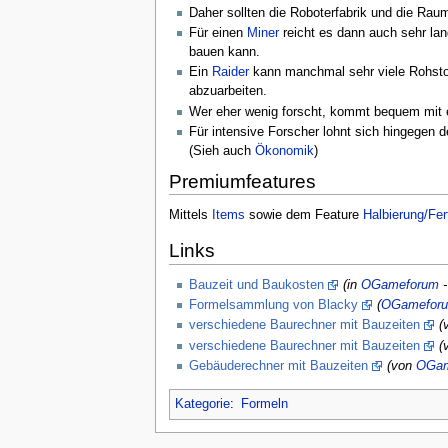
Daher sollten die Roboterfabrik und die Raum
Für einen
Miner
reicht es dann auch sehr lang
bauen kann.
Ein
Raider
kann manchmal sehr viele Rohstoff
abzuarbeiten.
Wer eher wenig forscht, kommt bequem mit
Für intensive Forscher lohnt sich hingegen
(Sieh auch
Ökonomik
)
Premiumfeatures
Mittels
Items
sowie dem Feature
Halbierung/Fer
Links
Bauzeit und Baukosten
(in
OGameforum
Formelsammlung von Blacky
(
OGamefor
verschiedene Baurechner mit Bauzeiten
(
verschiedene Baurechner mit Bauzeiten
(
Gebäuderechner mit Bauzeiten
(von
OGam
Kategorie
:
Formeln