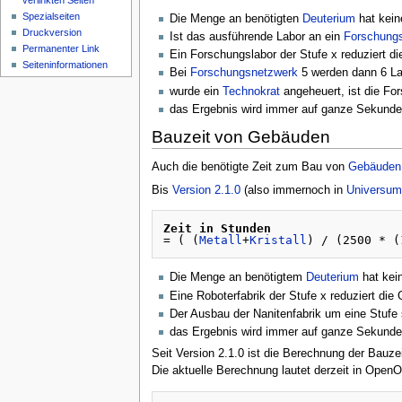
verlinkten Seiten
Spezialseiten
Die Menge an benötigten
Deuterium
hat kein
Druckversion
Ist das ausführende Labor an ein
Forschung
Permanenter Link
Ein Forschungslabor der Stufe x reduziert die
Seiteninformationen
Bei
Forschungsnetzwerk
5 werden dann 6 Lab
wurde ein
Technokrat
angeheuert, ist die For
das Ergebnis wird immer auf ganze Sekunde
Bauzeit von Gebäuden
Auch die benötigte Zeit zum Bau von
Gebäuden
Bis
Version 2.1.0
(also immernoch in
Universum
Zeit in Stunden
= ( (
Metall
+
Kristall
) / (2500 * (
Die Menge an benötigtem
Deuterium
hat kein
Eine Roboterfabrik der Stufe x reduziert die 
Der Ausbau der Nanitenfabrik um eine Stufe s
das Ergebnis wird immer auf ganze Sekunde
Seit Version 2.1.0 ist die Berechnung der Bauz
Die aktuelle Berechnung lautet derzeit in OpenO