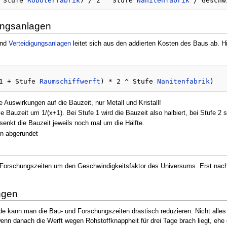
 Stufe 
Roboterfabrik
) / 2 ^ Stufe 
Nanitenfabrik
gungsanlagen
nd
Verteidigungsanlagen
leitet sich aus den addierten Kosten des Baus ab. 
1 + Stufe 
Raumschiffwerft
) * 2 ^ Stufe 
Nanitenfabrik
 Auswirkungen auf die Bauzeit, nur Metall und Kristall!
e Bauzeit um 1/(x+1). Bei Stufe 1 wird die Bauzeit also halbiert, bei Stufe 2 si
senkt die Bauzeit jeweils noch mal um die Hälfte.
n abgerundet
 Forschungszeiten um den Geschwindigkeitsfaktor des Universums. Erst nach d
ngen
 kann man die Bau- und Forschungszeiten drastisch reduzieren. Nicht alles
nn danach die Werft wegen Rohstoffknappheit für drei Tage brach liegt, ehe