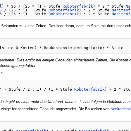
l
) * 36 / (25 * (1 + Stufe 
Roboterfabrik
) * 2 ^ Stufe 
Na
6 / (25 * (1 + Stufe 
Roboterfabrik
) * 2 ^ Stufe 
Nanitenf
6 / (25 * (1 + Stufe 
Roboterfabrik
) * 2 ^ Stufe 
Nanitenf
 Sekunden zu kleine Zeiten. Das liegt daran, dass im Spiel mit den ungerunde
arbeitet. Dies ergibt bei einigen Gebäuden einfacherere Zahlen. Die Kosten 
stensteigerungsfaktor.
el:
4 - Stufe / 2 ; 1) / (1 + Stufe 
Roboterfabrik
) / 2 ^ Stu
jedoch gibt es nicht mehr den Umstand, dass z. T. nachfolgende Gebäude schn
ür einige fortgeschrittene Gebäude angewendet. Die Bauzeiten von
Nanitenfabri