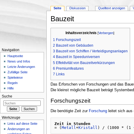
Seite
Diskussion
Quelltext anzeigen
Bauzeit
Wechseln zu:
Navigation
,
Suche
Inhaltsverzeichnis
[
Verbergen
]
1
Forschungszeit
2
Bauzeit von Gebäuden
Navigation
3
Bauzeit von Schiffen / Verteidigungsanlagen
Hauptseite
4
Bauzeit in Speeduniversen
News und Infos
5
Effektivität von Bauzeitverkürzungen
Letzte Änderungen
6
Premiumfeatures
Zufällige Seite
7
Links
Spielwiese
Regeln
Das Erforschen von Forschungen und das Bauen
Hilfe
Die kleinst mögliche Bauzeit beträgt Systembed
Suche
Forschungszeit
Die benötigte Zeit zur
Forschung
leitet sich aus
Werkzeuge
Zeit in Stunden
Links auf diese Seite
= (
Metall
+
Kristall
) / (1000 * (1 
Änderungen an