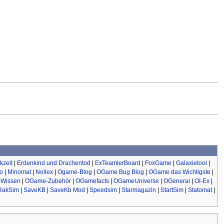
kzeit
|
Erdenkind und Drachentod
|
ExTeamlerBoard
|
FoxGame
|
Galaxietool
|
io
|
Minomat
|
Nollex
|
Ogame-Blog
|
OGame Bug Blog
|
OGame das Wichtigste
|
Wissen
|
OGame-Zubehör
|
OGamefacts
|
OGameUniverse
|
OGeneral
|
OI-Ex
|
RakSim
|
SaveKB
|
SaveKb Mod
|
Speedsim
|
Starmagazin
|
StartSim
|
Statomat
|