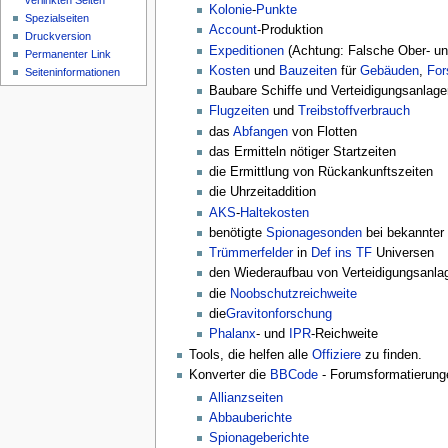
verlinkten Seiten
Kolonie
-
Punkte
Spezialseiten
Account
-Produktion
Druckversion
Expeditionen
(Achtung: Falsche Ober- un
Permanenter Link
Kosten
und
Bauzeiten
für
Gebäuden
,
For
Seiteninformationen
Baubare Schiffe und Verteidigungsanlag
Flugzeiten
und
Treibstoffverbrauch
das
Abfangen
von Flotten
das Ermitteln nötiger Startzeiten
die Ermittlung von Rückankunftszeiten
die Uhrzeitaddition
AKS
-
Haltekosten
benötigte
Spionagesonden
bei bekannte
Trümmerfelder
in
Def ins TF
Universen
den Wiederaufbau von Verteidigungsanla
die
Noobschutzreichweite
die
Gravitonforschung
Phalanx
- und
IPR
-Reichweite
Tools, die helfen alle
Offiziere
zu finden.
Konverter die
BBCode
- Forumsformatierung
Allianzseiten
Abbauberichte
Spionageberichte