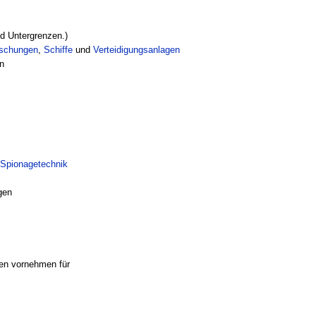
d Untergrenzen.)
schungen
,
Schiffe
und
Verteidigungsanlagen
en
r
Spionagetechnik
gen
en vornehmen für