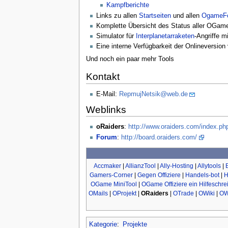
Kampfberichte
Links zu allen
Startseiten
und allen
OgameF
Komplette Übersicht des Status aller OGam
Simulator für
Interplanetarraketen
-Angriffe m
Eine interne Verfügbarkeit der Onlineversio
Und noch ein paar mehr Tools
Kontakt
E-Mail:
RepmujNetsik@web.de
Weblinks
oRaiders
:
http://www.oraiders.com/index.ph
Forum
:
http://board.oraiders.com/
Accmaker
|
AllianzTool
|
Ally-Hosting
|
Allytools
|
Gamers-Corner
|
Gegen Offiziere
|
Handels-bot
|
H
OGame MiniTool
|
OGame Offiziere ein Hilfeschre
OMails
|
OProjekt
|
ORaiders
|
OTrade
|
OWiki
|
OW
Kategorie
:
Projekte