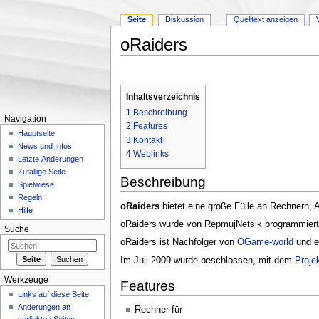
Seite
Diskussion
Quelltext anzeigen
oRaiders
Wechseln zu:
Navigation
,
Suche
Inhaltsverzeichnis
1
Beschreibung
Navigation
2
Features
Hauptseite
3
Kontakt
News und Infos
4
Weblinks
Letzte Änderungen
Zufällige Seite
Beschreibung
Spielwiese
Regeln
oRaiders
bietet eine große Fülle an Rechnern, 
Hilfe
oRaiders wurde von RepmujNetsik programmiert.
Suche
oRaiders ist Nachfolger von
OGame-world
und en
Im Juli 2009 wurde beschlossen, mit dem
Proje
Werkzeuge
Features
Links auf diese Seite
Änderungen an
Rechner für