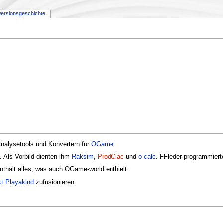
Versionsgeschichte
Analysetools und Konvertern für
OGame
.
 Als Vorbild dienten ihm
Raksim
,
ProdClac
und
o-calc
. FFleder programmiert
thält alles, was auch OGame-world enthielt.
kt
Playakind
zufusionieren.