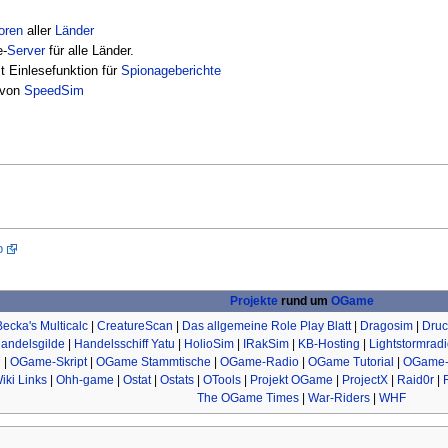
oren
aller
Länder
e-
Server
für alle Länder.
it Einlesefunktion für
Spionageberichte
n von
SpeedSim
p
Projekte
rund um
OGame
Becka's Multicalc
|
CreatureScan
|
Das allgemeine Role Play Blatt
|
Dragosim
|
Druc
andelsgilde
|
Handelsschiff Yatu
|
HolioSim
|
IRakSim
|
KB-Hosting
|
Lightstormrad
i
|
OGame-Skript
|
OGame Stammtische
|
OGame-Radio
|
OGame Tutorial
|
OGame-
iki Links
|
Ohh-game
|
Ostat
|
Ostats
|
OTools
|
Projekt OGame
|
ProjectX
|
Raid0r
|
The OGame Times
|
War-Riders
|
WHF