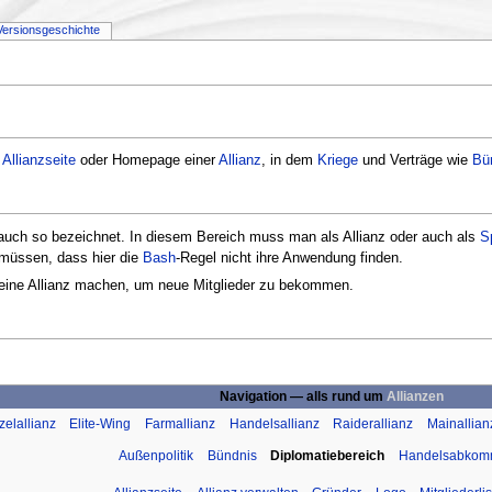
Versionsgeschichte
r
Allianzseite
oder Homepage einer
Allianz
, in dem
Kriege
und Verträge wie
Bü
uch so bezeichnet. In diesem Bereich muss man als Allianz oder auch als
S
müssen, dass hier die
Bash
-Regel nicht ihre Anwendung finden.
eine Allianz machen, um neue Mitglieder zu bekommen.
Navigation — alls rund um
Allianzen
zelallianz
Elite-Wing
Farmallianz
Handelsallianz
Raiderallianz
Mainallian
Außenpolitik
Bündnis
Diplomatiebereich
Handelsabko