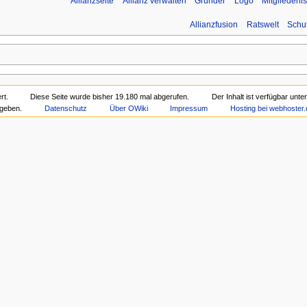
Allianzseite
Allianz verwalten
Gründer
Logo
Mitgliederli
Allianzfusion
Ratswelt
Schu
rt.
Diese Seite wurde bisher 19.180 mal abgerufen.
Der Inhalt ist verfügbar unte
geben.
Datenschutz
Über OWiki
Impressum
Hosting bei webhoster.