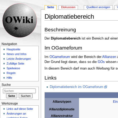
Seite
Diskussion
Quelltext anzeigen
Diplomatiebereich
Wechseln zu:
Navigation
,
Suche
Beschreinung
Der
Diplomatiebereich
ist ein Bereich auf eine
Navigation
Im OGameforum
Hauptseite
News und Infos
Im
OGameforum
wird der Bereich der
Allianzen
a
Letzte Änderungen
Der Grund liegt daran, dass so die
GOs
wissen 
Zufällige Seite
In diesem Bereich darf man auch Werbung für s
Spielwiese
Regeln
Links
Hilfe
Suche
Diplomatiebereich im OGameforum
Ein
Allianztypen
Werkzeuge
Links auf diese Seite
Allianzdiplomatie
Änderungen an
Allianzstruktur