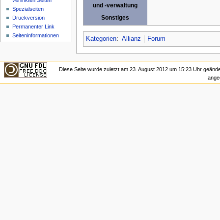
verlinkten Seiten
und -verwaltung
Spezialseiten
Sonstiges
Druckversion
Permanenter Link
Seiteninformationen
Kategorien
:
Allianz
Forum
Diese Seite wurde zuletzt am 23. August 2012 um 15:23 Uhr geände
ange