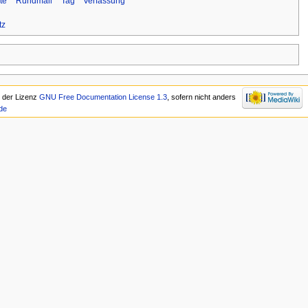
ste
Rundmail
Tag
Verfassung
tz
r der Lizenz
GNU Free Documentation License 1.3
, sofern nicht anders
de