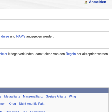
Anmelden
ndnise
und
NAP's
angegeben werden.
pieler
Kriege verkünden, damit diese von den
Regeln
her akzeptiert werden.
z
Metaallianz
Massenallianz
Soziale Allianz
Wing
mmen
Krieg
Nicht-Angriffs-Pakt