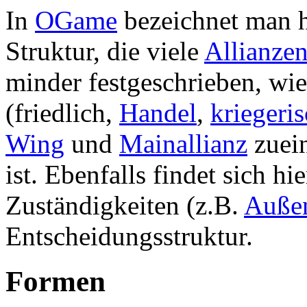
In
OGame
bezeichnet man h
Struktur, die viele
Allianze
minder festgeschrieben, wie
(friedlich,
Handel
,
kriegeri
Wing
und
Mainallianz
zuein
ist. Ebenfalls findet sich hi
Zuständigkeiten (z.B.
Außen
Entscheidungsstruktur.
Formen