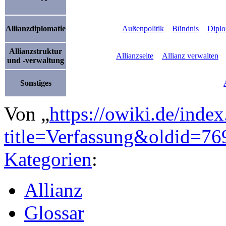
Allianzdiplomatie
Außenpolitik
Bündnis
Diplo
Allianzstruktur
Allianzseite
Allianz verwalten
und -verwaltung
Sonstiges
Von „
https://owiki.de/inde
title=Verfassung&oldid=76
Kategorien
:
Allianz
Glossar