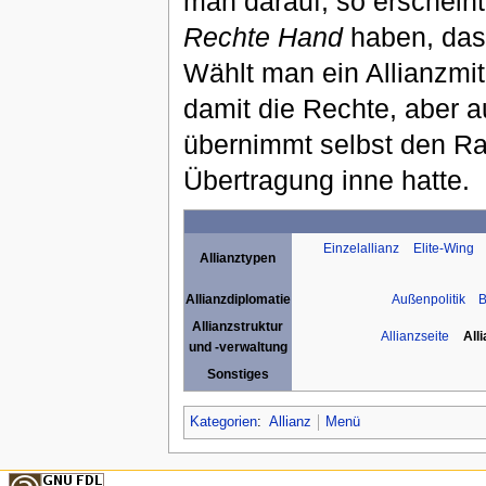
man darauf, so erscheint 
Rechte Hand
haben, das 
Wählt man ein Allianzmit
damit die Rechte, aber 
übernimmt selbst den Ra
Übertragung inne hatte.
Einzelallianz
Elite-Wing
Allianztypen
Außenpolitik
B
Allianzdiplomatie
Allianzstruktur
Allianzseite
All
und -verwaltung
Sonstiges
Kategorien
:
Allianz
Menü