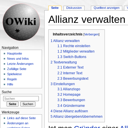
Seite
Diskussion
Quelltext anzeigen
Allianz verwalten
Wechseln zu:
Navigation
,
Suche
Inhaltsverzeichnis
[
Verbergen
]
1
Allianz verwalten
1.1
Rechte einstellen
Navigation
1.2
Mitglieder verwalten
Hauptseite
1.3
Switch-Buttons
News und Infos
2
Textverwaltung
Letzte Änderungen
2.1
Externer Text
Zufällige Seite
2.2
Interner Text
Spielwiese
2.3
Bewerbungstext
Regeln
3
Einstellungen
Hilfe
3.1
Allianzlogo
Suche
3.2
Homepage
3.3
Bewerbungen
3.4
Gründername
4
Diese Allianz auflösen
Werkzeuge
5
Allianz übergeben/übernehmen
Links auf diese Seite
Änderungen an