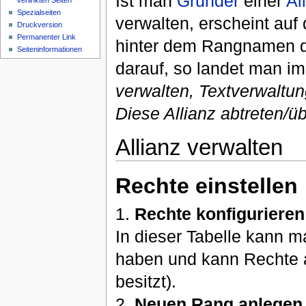
Ist man
Gründer
einer
Al
verlinkten Seiten
Spezialseiten
verwalten, erscheint auf
Druckversion
Permanenter Link
hinter dem Rangnamen d
Seiteninformationen
darauf, so landet man im
verwalten, Textverwaltun
Diese Allianz abtreten/
Allianz verwalten
Rechte einstellen
1.
Rechte konfigurieren
In dieser Tabelle kann 
haben und kann Rechte a
besitzt).
2.
Neuen Rang anlegen