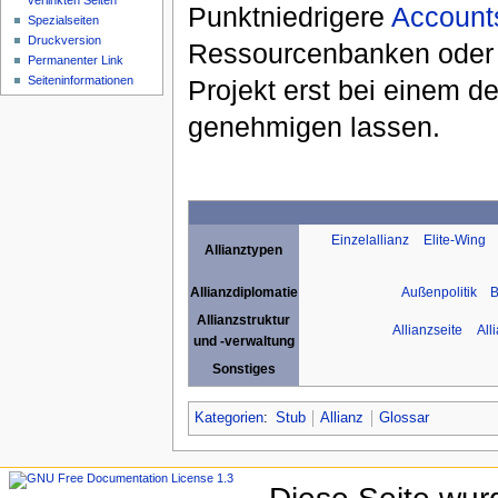
verlinkten Seiten
Punktniedrigere
Account
Spezialseiten
Druckversion
Ressourcenbanken oder -
Permanenter Link
Seiteninformationen
Projekt erst bei einem 
genehmigen lassen.
Einzelallianz
Elite-Wing
Allianztypen
Außenpolitik
B
Allianzdiplomatie
Allianzstruktur
Allianzseite
All
und -verwaltung
Sonstiges
Kategorien
:
Stub
Allianz
Glossar