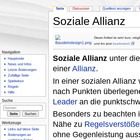
Seite
Diskussion
Quelltext anzeigen
Soziale Allianz
Wechseln zu:
Navigation
,
Suche
Dieser Artikel ist sehr kurz, mö
und ihn jetzt
bearbeitest!
Navigation
Soziale Allianz
unter di
Hauptseite
News und Infos
einer
Allianz
.
Letzte Änderungen
Zufällige Seite
In einer sozialen Allia
Spielwiese
Regeln
nach Punkten überlege
Hilfe
Leader
an die punktsch
Suche
Besonders zu beachten is
Nähe zu
Regelsverstöße
Werkzeuge
Links auf diese Seite
ohne Gegenleistung auss
Änderungen an