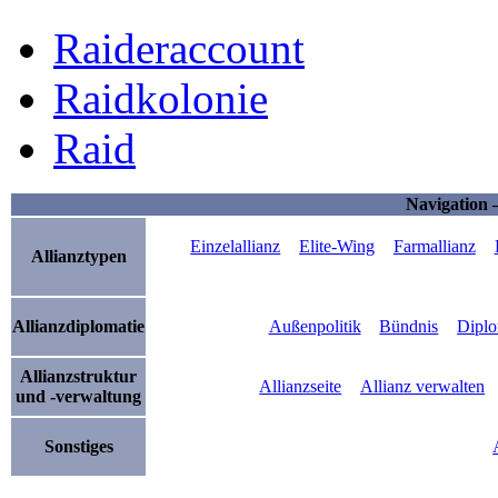
Raideraccount
Raidkolonie
Raid
Navigation 
Einzelallianz
Elite-Wing
Farmallianz
Allianztypen
Allianzdiplomatie
Außenpolitik
Bündnis
Diplo
Allianzstruktur
Allianzseite
Allianz verwalten
und -verwaltung
Sonstiges