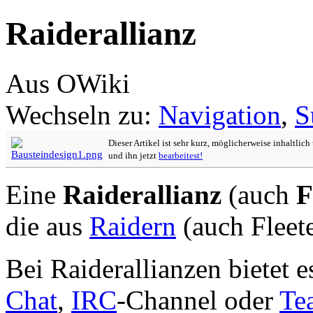
Raiderallianz
Aus OWiki
Wechseln zu:
Navigation
,
S
Dieser Artikel ist sehr kurz, möglicherweise inhaltlic
und ihn jetzt
bearbeitest!
Eine
Raiderallianz
(auch
F
die aus
Raidern
(auch Fleete
Bei Raiderallianzen bietet e
Chat
,
IRC
-Channel oder
Te