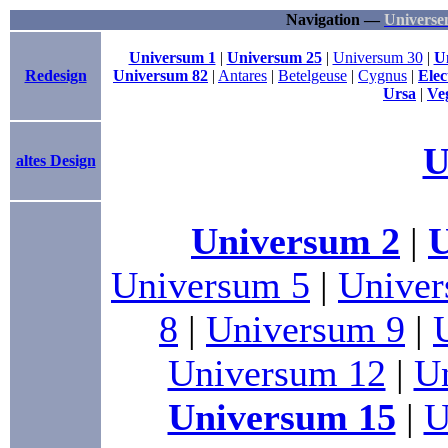
Navigation —
Universe
Universum 1
|
Universum 25
|
Universum 30
|
U
Redesign
Universum 82
|
Antares
|
Betelgeuse
|
Cygnus
|
Elec
Ursa
|
Ve
U
altes Design
Universum 2
|
U
Universum 5
|
Univer
8
|
Universum 9
|
Universum 12
|
U
Universum 15
|
U