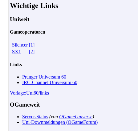
Wichtige Links
Uniweit
Gameoperatoren
Silencer
[1]
SX1
[2]
Links
Pranger Universum 60
IRC-Channel Universum 60
Vorlage:Uni60/links
OGameweit
Server-Status
(von
OGameUniverse
)
Uni-Downmeldungen (OGameForum)