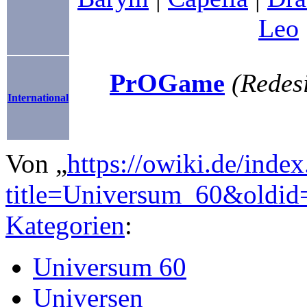
Leo
PrOGame
(Redesi
International
Von „
https://owiki.de/inde
title=Universum_60&oldi
Kategorien
:
Universum 60
Universen