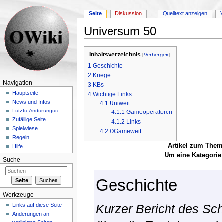
Seite
Diskussion
Quelltext anzeigen
Universum 50
Wechseln zu:
Navigation
,
Suche
Inhaltsverzeichnis
[
Verbergen
]
1
Geschichte
2
Kriege
Navigation
3
KBs
Hauptseite
4
Wichtige Links
News und Infos
4.1
Uniweit
Letzte Änderungen
4.1.1
Gameoperatoren
Zufällige Seite
4.1.2
Links
Spielwiese
4.2
OGameweit
Regeln
Artikel zum Them
Hilfe
Um eine Kategorie 
Suche
Geschichte
Werkzeuge
Links auf diese Seite
Kurzer Bericht des Schr
Änderungen an