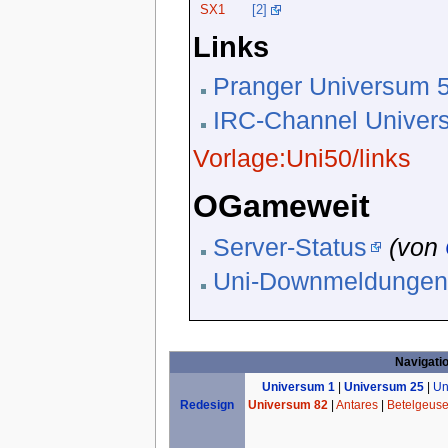
SX1
[2]
Links
Pranger Universum 
IRC-Channel Univer
Vorlage:Uni50/links
OGameweit
Server-Status
(von
Uni-Downmeldunge
Navigati
Universum 1
|
Universum 25
|
Un
Universum 82
|
Antares
|
Betelgeus
Redesign