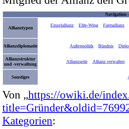
Navigation 
Einzelallianz
Elite-Wing
Farmallianz
Allianztypen
Allianzdiplomatie
Außenpolitik
Bündnis
Diplo
Allianzstruktur
Allianzseite
Allianz verwalten
und -verwaltung
Sonstiges
Von „
https://owiki.de/inde
title=Gründer&oldid=7699
Kategorien
: