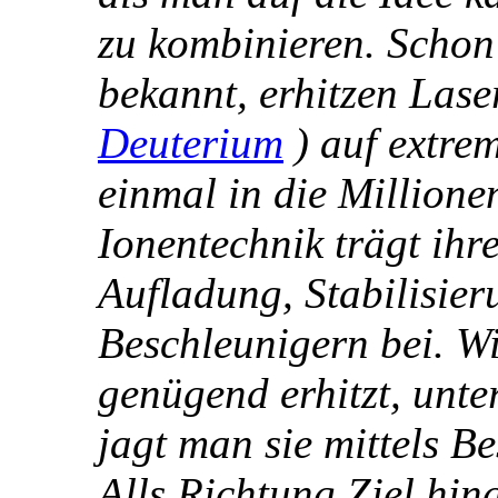
zu kombinieren. Schon
bekannt, erhitzen Lase
Deuterium
) auf extre
einmal in die Million
Ionentechnik trägt ihr
Aufladung, Stabilisier
Beschleunigern bei. W
genügend erhitzt, unter
jagt man sie mittels B
Alls Richtung Ziel hin