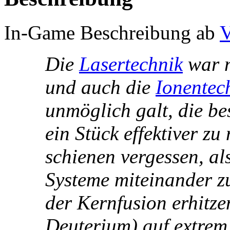
In-Game Beschreibung ab
V
Die
Lasertechnik
war m
und auch die
Ionentec
unmöglich galt, die b
ein Stück effektiver z
schienen vergessen, al
Systeme miteinander z
der Kernfusion erhitze
Deuterium) auf extrem