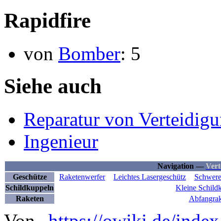
Rapidfire
von
Bomber
: 5
Siehe auch
Reparatur von Verteidig
Ingenieur
Navigation —
Vert
Geschütze
Raketenwerfer
Leichtes Lasergeschütz
Schwere
Schildkuppeln
Kleine Schild
Raketen
Abfangrak
Von „
https://owiki.de/inde