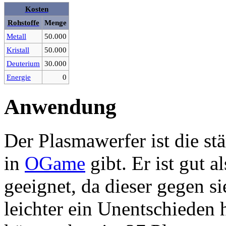
Kosten
Rohstoffe
Menge
Metall
50.000
Kristall
50.000
Deuterium
30.000
Energie
0
Anwendung
Der Plasmawerfer ist die st
in
OGame
gibt. Er ist gut 
geeignet, da dieser gegen s
leichter ein Unentschieden