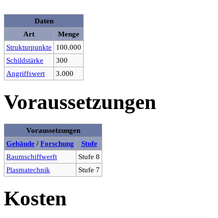
Daten
Art
Menge
Strukturpunkte
100.000
Schildstärke
300
Angriffswert
3.000
Voraussetzungen
Voraussetzungen
Gebäude
/
Forschung
Stufe
Raumschiffwerft
Stufe 8
Plasmatechnik
Stufe 7
Kosten