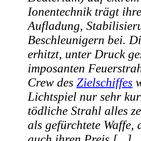
Ionentechnik trägt ihr
Aufladung, Stabilisier
Beschleunigern bei. D
erhitzt, unter Druck ge
imposanten Feuerstrahl
Crew des
Zielschiffes
w
Lichtspiel nur sehr ku
tödliche Strahl alles z
als gefürchtete Waffe, 
auch ihren Preis.[...]