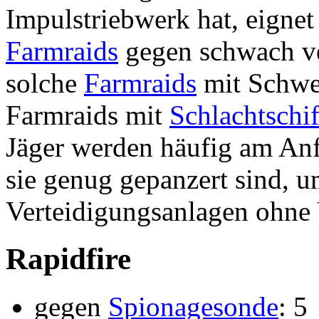
Impulstriebwerk hat, eignet 
Farmraids
gegen schwach ve
solche
Farmraids
mit Schwer
Farmraids mit
Schlachtschi
Jäger werden häufig am Anf
sie genug gepanzert sind, u
Verteidigungsanlagen ohne 
Rapidfire
gegen
Spionagesonde
: 5