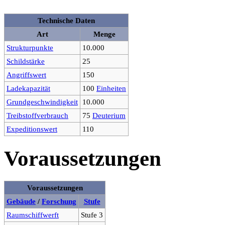
Technische Daten
Art
Menge
Strukturpunkte
10.000
Schildstärke
25
Angriffswert
150
Ladekapazität
100
Einheiten
Grundgeschwindigkeit
10.000
Treibstoffverbrauch
75
Deuterium
Expeditionswert
110
Voraussetzungen
Voraussetzungen
Gebäude
/
Forschung
Stufe
Raumschiffwerft
Stufe 3