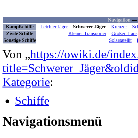
Navigation
—
Kampfschiffe
Leichter Jäger
Schwerer Jäger
Kreuzer
Sch
Zivile Schiffe
Kleiner Transporter
Großer Trans
Sonstige Schiffe
Solarsatellit
Von „
https://owiki.de/inde
title=Schwerer_Jäger&old
Kategorie
:
Schiffe
Navigationsmenü