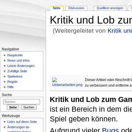
Seite
Diskussion
Quelltext anzeigen
Kritik und Lob zu
(Weitergeleitet von
Kritik 
Wechseln zu:
Navigation
,
Suche
Navigation
Hauptseite
News und Infos
Letzte Änderungen
Zufällige Seite
Spielwiese
Dieser Artikel oder Abschnitt
Regeln
zu verbessern und entferne 
Hilfe
Suche
Kritik und Lob zum Ga
ist ein Bereich in dem d
Werkzeuge
Spiel geben können.
Links auf diese Seite
Änderungen an
Aufgrund vieler
Bugs
ode