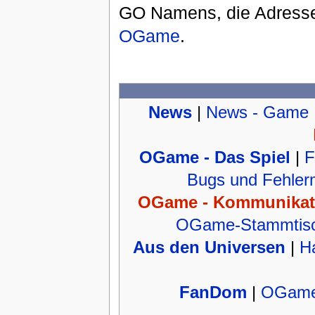
GO Namens, die Adresse 
OGame
.
News
|
News - Game
OGame - Das Spiel
|
F
Bugs und Fehler
OGame - Kommunikat
OGame-Stammtisch
Aus den Universen
|
H
FanDom
|
OGame