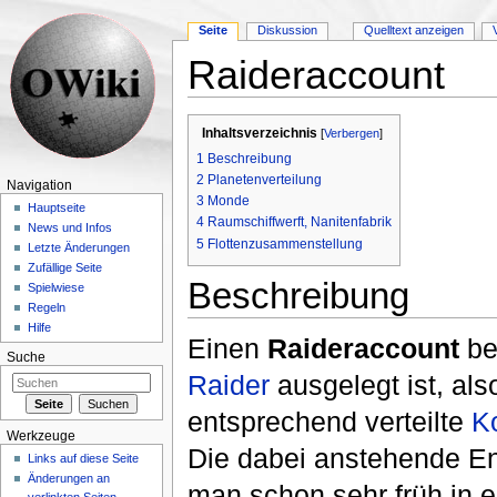
Seite
Diskussion
Quelltext anzeigen
Raideraccount
Wechseln zu:
Navigation
,
Suche
Inhaltsverzeichnis
[
Verbergen
]
1
Beschreibung
2
Planetenverteilung
Navigation
3
Monde
Hauptseite
4
Raumschiffwerft, Nanitenfabrik
News und Infos
5
Flottenzusammenstellung
Letzte Änderungen
Zufällige Seite
Beschreibung
Spielwiese
Regeln
Hilfe
Einen
Raideraccount
be
Suche
Raider
ausgelegt ist, al
entsprechend verteilte
K
Werkzeuge
Die dabei anstehende En
Links auf diese Seite
Änderungen an
man schon sehr früh in 