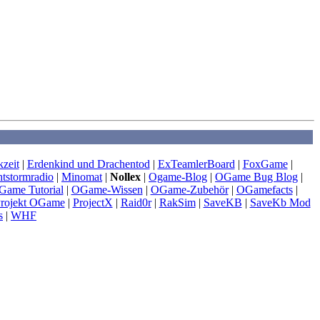
zeit
|
Erdenkind und Drachentod
|
ExTeamlerBoard
|
FoxGame
|
htstormradio
|
Minomat
|
Nollex
|
Ogame-Blog
|
OGame Bug Blog
|
Game Tutorial
|
OGame-Wissen
|
OGame-Zubehör
|
OGamefacts
|
rojekt OGame
|
ProjectX
|
Raid0r
|
RakSim
|
SaveKB
|
SaveKb Mod
s
|
WHF