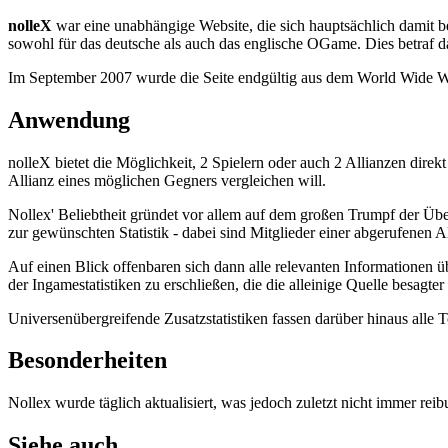
nolleX
war eine unabhängige Website, die sich hauptsächlich damit b
sowohl für das deutsche als auch das englische OGame. Dies betraf d
Im September 2007 wurde die Seite endgültig aus dem World Wide Web 
Anwendung
nolleX bietet die Möglichkeit, 2 Spielern oder auch 2 Allianzen direk
Allianz eines möglichen Gegners vergleichen will.
Nollex' Beliebtheit gründet vor allem auf dem großen Trumpf der Übers
zur gewünschten Statistik - dabei sind Mitglieder einer abgerufenen Al
Auf einen Blick offenbaren sich dann alle relevanten Informationen 
der Ingamestatistiken zu erschließen, die die alleinige Quelle besagte
Universenübergreifende Zusatzstatistiken fassen darüber hinaus alle 
Besonderheiten
Nollex wurde täglich aktualisiert, was jedoch zuletzt nicht immer rei
Siehe auch