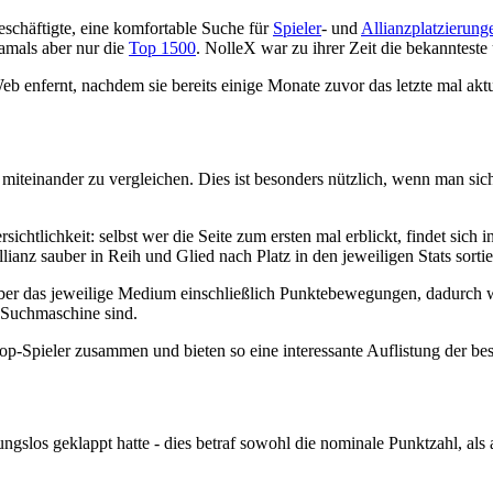
eschäftigte, eine komfortable Suche für
Spieler
- und
Allianzplatzierung
amals aber nur die
Top 1500
. NolleX war zu ihrer Zeit die bekannteste u
enfernt, nachdem sie bereits einige Monate zuvor das letzte mal aktu
t miteinander zu vergleichen. Dies ist besonders nützlich, wenn man sic
ichtlichkeit: selbst wer die Seite zum ersten mal erblickt, findet sic
lianz sauber in Reih und Glied nach Platz in den jeweiligen Stats sortie
über das jeweilige Medium einschließlich Punktebewegungen, dadurch w
r Suchmaschine sind.
Top-Spieler zusammen und bieten so eine interessante Auflistung der be
bungslos geklappt hatte - dies betraf sowohl die nominale Punktzahl, al