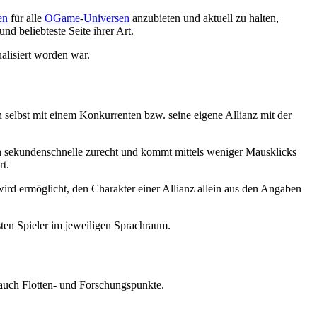
en
für alle
OGame
-
Universen
anzubieten und aktuell zu halten,
nd beliebteste Seite ihrer Art.
alisiert worden war.
h selbst mit einem Konkurrenten bzw. seine eigene Allianz mit der
h in sekundenschnelle zurecht und kommt mittels weniger Mausklicks
rt.
ird ermöglicht, den Charakter einer Allianz allein aus den Angaben
sten Spieler im jeweiligen Sprachraum.
s auch Flotten- und Forschungspunkte.