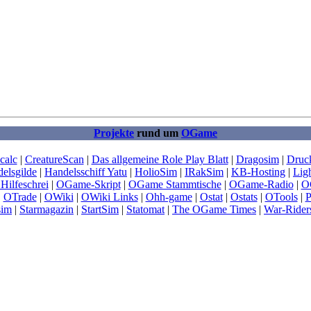
Projekte
rund um
OGame
calc
|
CreatureScan
|
Das allgemeine Role Play Blatt
|
Dragosim
|
Druck
elsgilde
|
Handelsschiff Yatu
|
HolioSim
|
IRakSim
|
KB-Hosting
|
Lig
Hilfeschrei
|
OGame-Skript
|
OGame Stammtische
|
OGame-Radio
|
O
|
OTrade
|
OWiki
|
OWiki Links
|
Ohh-game
|
Ostat
|
Ostats
|
OTools
|
P
sim
|
Starmagazin
|
StartSim
|
Statomat
|
The OGame Times
|
War-Rider