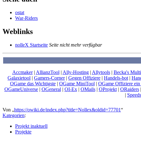
ostat
War-Riders
Weblinks
nolleX Startseite
Seite nicht mehr verfügbar
Accmaker
|
AllianzTool
|
Ally-Hosting
|
Allytools
|
Becka's Multi
Galaxietool
|
Gamers-Corner
|
Gegen Offiziere
|
Handels-bot
|
Hand
OGame das Wichtigste
|
OGame MiniTool
|
OGame Offiziere ein 
OGameUniverse
|
OGeneral
|
OI-Ex
|
OMails
|
OProjekt
|
ORaiders
|
Speed
Von „
https://owiki.de/index.php?title=Nollex&oldid=77701
“
Kategorien
:
Projekt inaktuell
Projekte