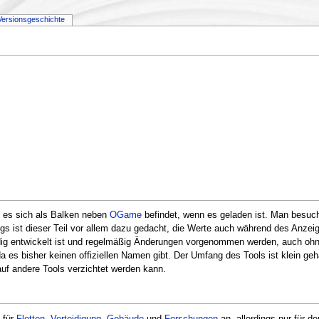
Versionsgeschichte
s es sich als Balken neben
OGame
befindet, wenn es geladen ist. Man besuc
dings ist dieser Teil vor allem dazu gedacht, die Werte auch während des An
ig entwickelt ist und regelmäßig Änderungen vorgenommen werden, auch ohne 
 da es bisher keinen offiziellen Namen gibt. Der Umfang des Tools ist klein g
auf andere Tools verzichtet werden kann.
 für
Flotten
,
Verteidigung
,
Gebäude
und
Forschungen
an, allerdings nur für d