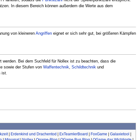
chätzen. In diesem Bereich können außerdem die Werte aus dem
Planung von kleineren
Angriffen
eignet er sich sehr gut, bei größeren Kämpfen
 werden. Bei dem Suchfeld für Nollex ist zu beachten, dass die
te sowie der Stufen von
Waffentechnik
,
Schildtechnik
und
ist.
kzeit
|
Erdenkind und Drachentod
|
ExTeamlerBoard
|
FoxGame
|
Galaxietool
|
io
|
Minomat
|
Nollex
|
Ogame-Blog
|
OGame Bug Blog
|
OGame das Wichtigste
|