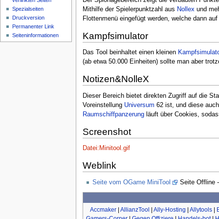
verlinkten Seiten
Mithilfe der Spielerpunktzahl aus
Nollex
und me
Spezialseiten
Druckversion
Flottenmenü eingefügt werden, welche dann auf d
Permanenter Link
Kampfsimulator
Seiteninformationen
Das Tool beinhaltet einen kleinen
Kampfsimulato
(ab etwa 50.000 Einheiten) sollte man aber tro
Notizen&NolleX
Dieser Bereich bietet direkten Zugriff auf die St
Voreinstellung
Universum
62 ist, und diese auc
Raumschiffpanzerung
läuft über Cookies, soda
Screenshot
Datei:Minitool.gif
Weblink
Seite vom OGame MiniTool
Seite Offline -
Accmaker
|
AllianzTool
|
Ally-Hosting
|
Allytools
|
Gamers-Corner
|
Gegen Offiziere
|
Handels-bot
|
H