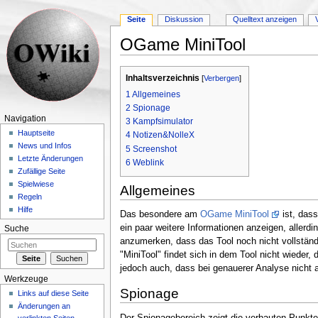
Seite
Diskussion
Quelltext anzeigen
OGame MiniTool
Wechseln zu:
Navigation
,
Suche
Inhaltsverzeichnis
[
Verbergen
]
1
Allgemeines
2
Spionage
Navigation
3
Kampfsimulator
Hauptseite
4
Notizen&NolleX
News und Infos
5
Screenshot
Letzte Änderungen
6
Weblink
Zufällige Seite
Spielwiese
Allgemeines
Regeln
Hilfe
Das besondere am
OGame MiniTool
ist, das
ein paar weitere Informationen anzeigen, aller
Suche
anzumerken, dass das Tool noch nicht vollständ
"MiniTool" findet sich in dem Tool nicht wieder,
jedoch auch, dass bei genauerer Analyse nicht 
Werkzeuge
Spionage
Links auf diese Seite
Änderungen an
Der Spionagebereich zeigt die verbauten Punkte