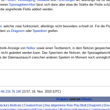
hreren
Spionageberichten
lässt sich dann aber etwa die Stärke der Flotte s
ie angreifende Flotte addiert werden.
r
, welcher zwar funktioniert, allerdings nicht besonders schnell ist. Für die 
tzdem zu
Dragosim
oder
Speedsim
greifen.
atistik-Anzeige von
Nollex
sowie einen Textbereich, in dem Notizen gespeichert
h nicht geändert werden kann. Das Speichern der Notizen, der Spionageberich
ss der Datenaustausch zwischen anderen Spielern im Moment noch unmöglich 
-
94.216.76.140
23:57, 16. Nov. 2010 (UTC)
Projekte
rund um
OGame
Becka's Multicalc
|
CreatureScan
|
Das allgemeine Role Play Blatt
|
Dragosim
|
Druc
andelsgilde
|
Handelsschiff Yatu
|
HolioSim
|
IRakSim
|
KB-Hosting
|
Lightstormrad