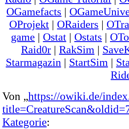
OGamefacts
|
OGameUnive
OProjekt
|
ORaiders
|
OTra
game
|
Ostat
|
Ostats
|
OTo
Raid0r
|
RakSim
|
Save
Starmagazin
|
StartSim
|
St
Rid
Von „
https://owiki.de/inde
title=CreatureScan&oldid=
Kategorie
: