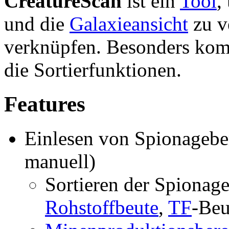
CreatureScan
ist ein
Tool
,
und die
Galaxieansicht
zu v
verknüpfen. Besonders komf
die Sortierfunktionen.
Features
Einlesen von Spionagebe
manuell)
Sortieren der Spionage
Rohstoffbeute
,
TF
-Beu