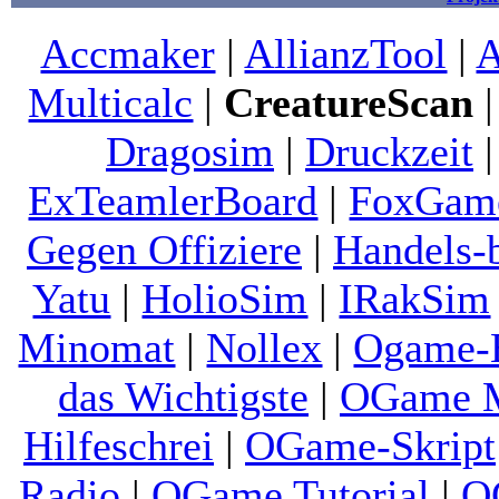
Accmaker
|
AllianzTool
|
A
Multicalc
|
CreatureScan
Dragosim
|
Druckzeit
ExTeamlerBoard
|
FoxGam
Gegen Offiziere
|
Handels-
Yatu
|
HolioSim
|
IRakSim
Minomat
|
Nollex
|
Ogame-
das Wichtigste
|
OGame M
Hilfeschrei
|
OGame-Skript
Radio
|
OGame Tutorial
|
O