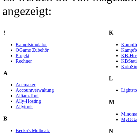
angezeigt:
!
K
Kampfsimulator
Kampfbe
OGame Zubehör
Kampfbe
Projekt
KB-Hos
Rechner
KBStat
KoloSi
A
L
Accmaker
Accountverwaltung
Lightst
AllianzTool
Ally-Hosting
M
Allytools
Minoma
B
MyOGa
Becka's Multicalc
N