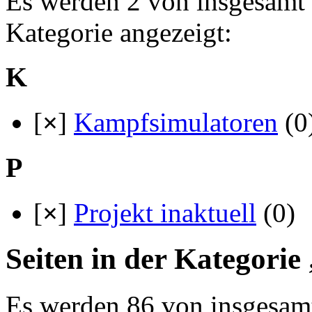
Es werden 2 von insgesamt 
Kategorie angezeigt:
K
[
×
]
Kampfsimulatoren
(0
P
[
×
]
Projekt inaktuell
(0)
Seiten in der Kategorie
Es werden 86 von insgesamt