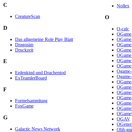
C
Nollex
CreatureScan
O
D
O-calc
OGame 
Das allgemeine Role Play Blatt
OGame d
Dragosim
OGame E
Druckzeit
OGame 
OGame O
OGame 
E
OGame T
Ogame-
Erdenkind und Drachentod
Ogame-l
ExTeamlerBoard
OGame-
OGame-
F
OGame-
OGame-
Formelsammlung
OGame-
FoxGame
OGamef
OGameU
G
OGAV
OGener
Galactic News Network
Ohh-ga