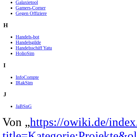
Galaxietool
Gamers-Corner
Gegen Offiziere
H
Handels-bot
Handelsgilde
Handelsschiff Yatu
HolioSim
I
InfoCompte
IRakSim
J
JaBSnG
Von „
https://owiki.de/inde
title=Kategorie:Projekte&