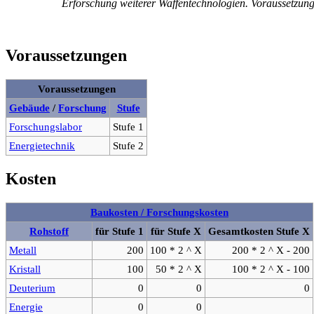
Erforschung weiterer Waffentechnologien. Voraussetzunge
Voraussetzungen
Voraussetzungen
Gebäude
/
Forschung
Stufe
Forschungslabor
Stufe 1
Energietechnik
Stufe 2
Kosten
Baukosten / Forschungskosten
Rohstoff
für Stufe 1
für Stufe X
Gesamtkosten Stufe X
Metall
200
100 * 2 ^ X
200 * 2 ^ X - 200
Kristall
100
50 * 2 ^ X
100 * 2 ^ X - 100
Deuterium
0
0
0
Energie
0
0