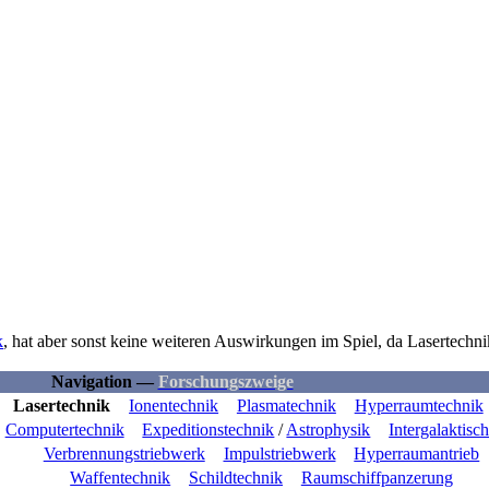
k
, hat aber sonst keine weiteren Auswirkungen im Spiel, da Lasertechn
Navigation —
Forschungszweige
Lasertechnik
Ionentechnik
Plasmatechnik
Hyperraumtechnik
Computertechnik
Expeditionstechnik
/
Astrophysik
Intergalaktis
Verbrennungstriebwerk
Impulstriebwerk
Hyperraumantrieb
Waffentechnik
Schildtechnik
Raumschiffpanzerung