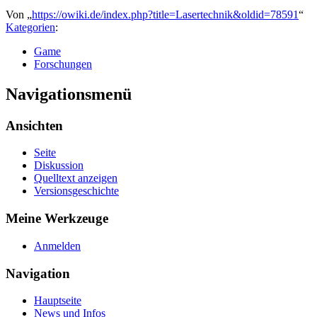
Von „
https://owiki.de/index.php?title=Lasertechnik&oldid=78591
“
Kategorien
:
Game
Forschungen
Navigationsmenü
Ansichten
Seite
Diskussion
Quelltext anzeigen
Versionsgeschichte
Meine Werkzeuge
Anmelden
Navigation
Hauptseite
News und Infos