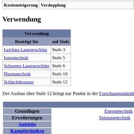
Kostensteigerung
Verdopplung
Verwendung
Verwendung
Benötigt für
auf Stufe
Leichtes Lasergeschütz
Stufe 3
Ionentechnik
Stufe 5
Schweres Lasergeschütz
Stufe 6
Plasmatechnik
Stufe 10
Schlachtkreuzer
Stufe 12
Der Ausbau über Stufe 12 bringt nur Punkte in der
Forschungsstatisti
Grundlagen
Energietechnik
Erweiterungen
Spionagetechnik
Antriebe
Kampftechniken